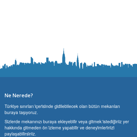
Ne Nerede?
Türki̇ye sınırları i̇çeri̇si̇nde gi̇di̇lebi̇lecek olan bütün mekanları
buraya taşıyoruz.
Si̇zlerde mekanınızı buraya ekleyebi̇li̇r veya gi̇tmek i̇stedi̇ği̇ni̇z yer
hakkında gi̇tmeden ön i̇zleme yapabi̇li̇r ve deneyi̇mleri̇ni̇zi̇
paylaşabi̇li̇rsi̇ni̇z.