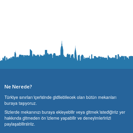
Ne Nerede?
Türki̇ye sınırları i̇çeri̇si̇nde gi̇di̇lebi̇lecek olan bütün mekanları
buraya taşıyoruz.
Si̇zlerde mekanınızı buraya ekleyebi̇li̇r veya gi̇tmek i̇stedi̇ği̇ni̇z yer
hakkında gi̇tmeden ön i̇zleme yapabi̇li̇r ve deneyi̇mleri̇ni̇zi̇
paylaşabi̇li̇rsi̇ni̇z.