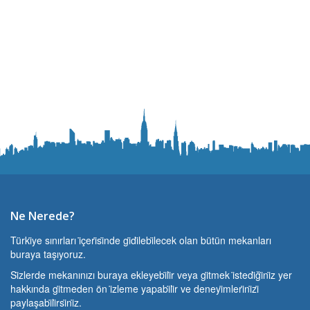
Ne Nerede?
Türki̇ye sınırları i̇çeri̇si̇nde gi̇di̇lebi̇lecek olan bütün mekanları
buraya taşıyoruz.
Si̇zlerde mekanınızı buraya ekleyebi̇li̇r veya gi̇tmek i̇stedi̇ği̇ni̇z yer
hakkında gi̇tmeden ön i̇zleme yapabi̇li̇r ve deneyi̇mleri̇ni̇zi̇
paylaşabi̇li̇rsi̇ni̇z.