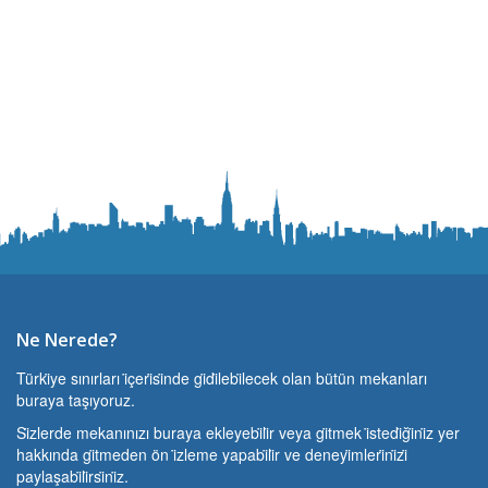
Ne Nerede?
Türki̇ye sınırları i̇çeri̇si̇nde gi̇di̇lebi̇lecek olan bütün mekanları
buraya taşıyoruz.
Si̇zlerde mekanınızı buraya ekleyebi̇li̇r veya gi̇tmek i̇stedi̇ği̇ni̇z yer
hakkında gi̇tmeden ön i̇zleme yapabi̇li̇r ve deneyi̇mleri̇ni̇zi̇
paylaşabi̇li̇rsi̇ni̇z.