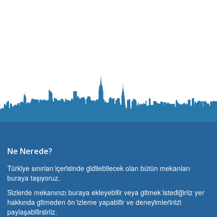
Ne Nerede?
Türki̇ye sınırları i̇çeri̇si̇nde gi̇di̇lebi̇lecek olan bütün mekanları
buraya taşıyoruz.
Si̇zlerde mekanınızı buraya ekleyebi̇li̇r veya gi̇tmek i̇stedi̇ği̇ni̇z yer
hakkında gi̇tmeden ön i̇zleme yapabi̇li̇r ve deneyi̇mleri̇ni̇zi̇
paylaşabi̇li̇rsi̇ni̇z.