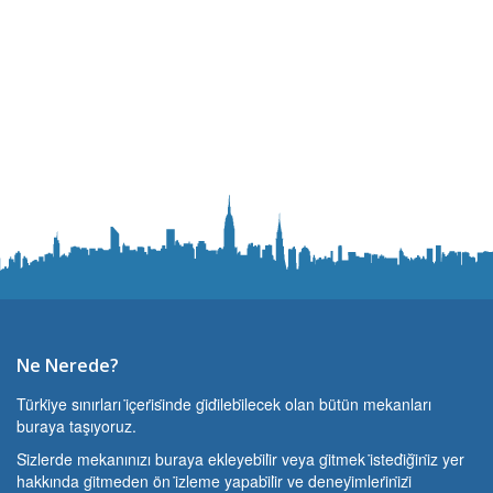
Ne Nerede?
Türki̇ye sınırları i̇çeri̇si̇nde gi̇di̇lebi̇lecek olan bütün mekanları
buraya taşıyoruz.
Si̇zlerde mekanınızı buraya ekleyebi̇li̇r veya gi̇tmek i̇stedi̇ği̇ni̇z yer
hakkında gi̇tmeden ön i̇zleme yapabi̇li̇r ve deneyi̇mleri̇ni̇zi̇