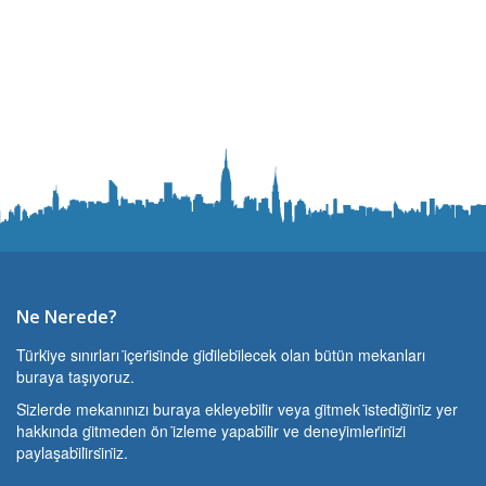
Ne Nerede?
Türki̇ye sınırları i̇çeri̇si̇nde gi̇di̇lebi̇lecek olan bütün mekanları
buraya taşıyoruz.
Si̇zlerde mekanınızı buraya ekleyebi̇li̇r veya gi̇tmek i̇stedi̇ği̇ni̇z yer
hakkında gi̇tmeden ön i̇zleme yapabi̇li̇r ve deneyi̇mleri̇ni̇zi̇
paylaşabi̇li̇rsi̇ni̇z.