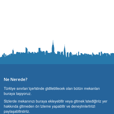
Ne Nerede?
Türki̇ye sınırları i̇çeri̇si̇nde gi̇di̇lebi̇lecek olan bütün mekanları
buraya taşıyoruz.
Si̇zlerde mekanınızı buraya ekleyebi̇li̇r veya gi̇tmek i̇stedi̇ği̇ni̇z yer
hakkında gi̇tmeden ön i̇zleme yapabi̇li̇r ve deneyi̇mleri̇ni̇zi̇
paylaşabi̇li̇rsi̇ni̇z.