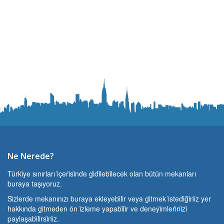
Ne Nerede?
Türki̇ye sınırları i̇çeri̇si̇nde gi̇di̇lebi̇lecek olan bütün mekanları
buraya taşıyoruz.
Si̇zlerde mekanınızı buraya ekleyebi̇li̇r veya gi̇tmek i̇stedi̇ği̇ni̇z yer
hakkında gi̇tmeden ön i̇zleme yapabi̇li̇r ve deneyi̇mleri̇ni̇zi̇
paylaşabi̇li̇rsi̇ni̇z.