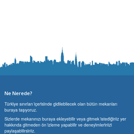
Ne Nerede?
Türki̇ye sınırları i̇çeri̇si̇nde gi̇di̇lebi̇lecek olan bütün mekanları
buraya taşıyoruz.
Si̇zlerde mekanınızı buraya ekleyebi̇li̇r veya gi̇tmek i̇stedi̇ği̇ni̇z yer
hakkında gi̇tmeden ön i̇zleme yapabi̇li̇r ve deneyi̇mleri̇ni̇zi̇
paylaşabi̇li̇rsi̇ni̇z.