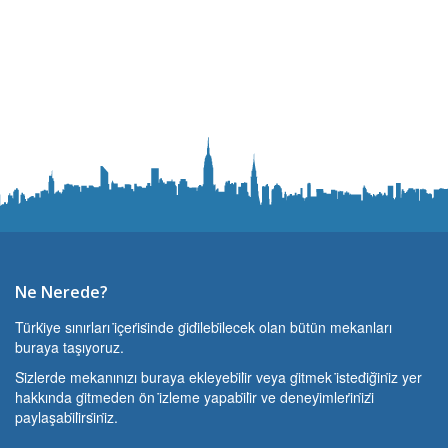
Ne Nerede?
Türki̇ye sınırları i̇çeri̇si̇nde gi̇di̇lebi̇lecek olan bütün mekanları
buraya taşıyoruz.
Si̇zlerde mekanınızı buraya ekleyebi̇li̇r veya gi̇tmek i̇stedi̇ği̇ni̇z yer
hakkında gi̇tmeden ön i̇zleme yapabi̇li̇r ve deneyi̇mleri̇ni̇zi̇
paylaşabi̇li̇rsi̇ni̇z.