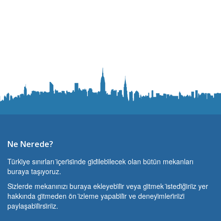
Ne Nerede?
Türki̇ye sınırları i̇çeri̇si̇nde gi̇di̇lebi̇lecek olan bütün mekanları
buraya taşıyoruz.
Si̇zlerde mekanınızı buraya ekleyebi̇li̇r veya gi̇tmek i̇stedi̇ği̇ni̇z yer
hakkında gi̇tmeden ön i̇zleme yapabi̇li̇r ve deneyi̇mleri̇ni̇zi̇
paylaşabi̇li̇rsi̇ni̇z.