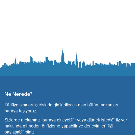
Ne Nerede?
Türki̇ye sınırları i̇çeri̇si̇nde gi̇di̇lebi̇lecek olan bütün mekanları
buraya taşıyoruz.
Si̇zlerde mekanınızı buraya ekleyebi̇li̇r veya gi̇tmek i̇stedi̇ği̇ni̇z yer
hakkında gi̇tmeden ön i̇zleme yapabi̇li̇r ve deneyi̇mleri̇ni̇zi̇
paylaşabi̇li̇rsi̇ni̇z.