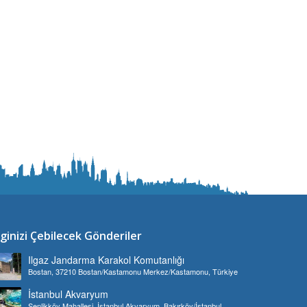
lginizi Çebilecek Gönderiler
Ilgaz Jandarma Karakol Komutanlığı
Bostan, 37210 Bostan/Kastamonu Merkez/Kastamonu, Türkiye
İstanbul Akvaryum
Şenlikköy Mahallesi, İstanbul Akvaryum, Bakırköy/İstanbul,