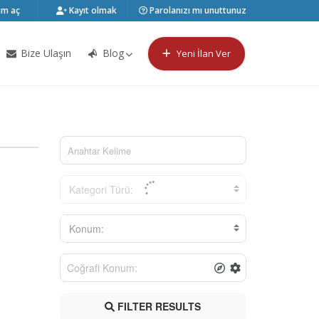
m aç
Kayıt olmak
Parolanızı mı unuttunuz
Bize Ulaşın
Blog
Yeni İlan Ver
Kategori Türü:
Konum:
FILTER RESULTS