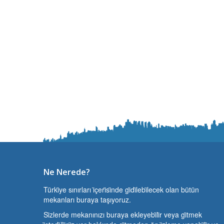
Ne Nerede?
Türki̇ye sınırları i̇çeri̇si̇nde gi̇di̇lebi̇lecek olan bütün
mekanları buraya taşıyoruz.
Si̇zlerde mekanınızı buraya ekleyebi̇li̇r veya gi̇tmek