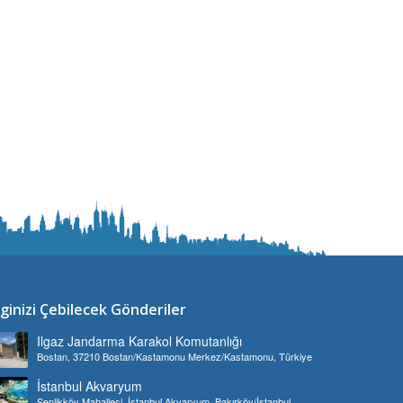
lginizi Çebilecek Gönderiler
Ilgaz Jandarma Karakol Komutanlığı
Bostan, 37210 Bostan/Kastamonu Merkez/Kastamonu, Türkiye
İstanbul Akvaryum
Şenlikköy Mahallesi, İstanbul Akvaryum, Bakırköy/İstanbul,