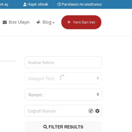
m aç
Kayıt olmak
Parolanızı mı unuttunuz
Bize Ulaşın
Blog
Yeni İlan Ver
Kategori Türü:
Konum:
FILTER RESULTS