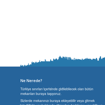
Ne Nerede?
Türki̇ye sınırları i̇çeri̇si̇nde gi̇di̇lebi̇lecek olan bütün
mekanları buraya taşıyoruz.
Si̇zlerde mekanınızı buraya ekleyebi̇li̇r veya gi̇tmek