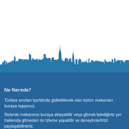
Ne Nerede?
Türki̇ye sınırları i̇çeri̇si̇nde gi̇di̇lebi̇lecek olan bütün mekanları
buraya taşıyoruz.
Si̇zlerde mekanınızı buraya ekleyebi̇li̇r veya gi̇tmek i̇stedi̇ği̇ni̇z yer
hakkında gi̇tmeden ön i̇zleme yapabi̇li̇r ve deneyi̇mleri̇ni̇zi̇
paylaşabi̇li̇rsi̇ni̇z.