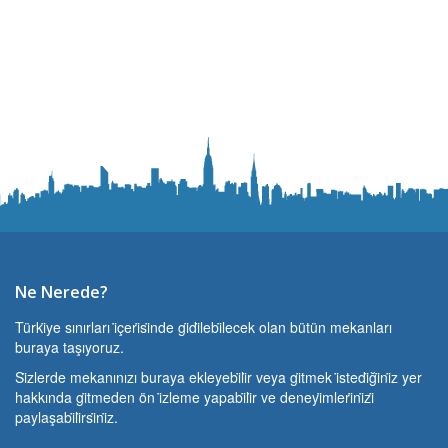
Ne Nerede?
Türki̇ye sınırları i̇çeri̇si̇nde gi̇di̇lebi̇lecek olan bütün mekanları
buraya taşıyoruz.
Si̇zlerde mekanınızı buraya ekleyebi̇li̇r veya gi̇tmek i̇stedi̇ği̇ni̇z yer
hakkında gi̇tmeden ön i̇zleme yapabi̇li̇r ve deneyi̇mleri̇ni̇zi̇
paylaşabi̇li̇rsi̇ni̇z.