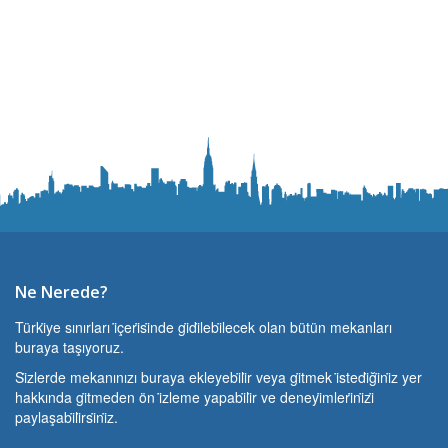
Ne Nerede?
Türki̇ye sınırları i̇çeri̇si̇nde gi̇di̇lebi̇lecek olan bütün mekanları
buraya taşıyoruz.
Si̇zlerde mekanınızı buraya ekleyebi̇li̇r veya gi̇tmek i̇stedi̇ği̇ni̇z yer
hakkında gi̇tmeden ön i̇zleme yapabi̇li̇r ve deneyi̇mleri̇ni̇zi̇
paylaşabi̇li̇rsi̇ni̇z.