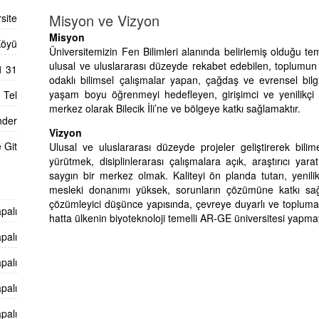
Misyon ve Vizyon
site
Misyon
Köyü
Üniversitemizin Fen Bilimleri alanında belirlemiş olduğu te
ulusal ve uluslararası düzeyde rekabet edebilen, toplumun
1 31
odaklı bilimsel çalışmalar yapan, çağdaş ve evrensel bilgiyl
yaşam boyu öğrenmeyi hedefleyen, girişimci ve yenilikçi i
Tel
merkez olarak Bilecik İli’ne ve bölgeye katkı sağlamaktır.
nder
Vizyon
 Git
Ulusal ve uluslararası düzeyde projeler geliştirerek bil
yürütmek, disiplinlerarası çalışmalara açık, araştırıcı yarat
saygın bir merkez olmak. Kaliteyi ön planda tutan, yenilik
mesleki donanımı yüksek, sorunların çözümüne katkı sağl
çözümleyici düşünce yapısında, çevreye duyarlı ve topluma 
palı
hatta ülkenin biyoteknoloji temelli AR-GE üniversitesi yapmay
palı
palı
palı
palı