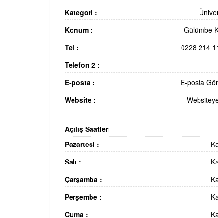
Kategori :
Üniver
Konum :
Gülümbe 
Tel :
0228 214 1
Telefon 2 :
E-posta :
E-posta Gö
Website :
Websiteye
Açılış Saatleri
Pazartesi :
Ka
Salı :
Ka
Çarşamba :
Ka
Perşembe :
Ka
Cuma :
Ka