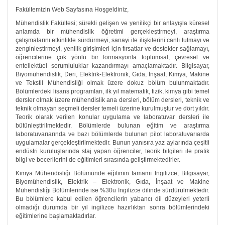
Fakültemizin Web Sayfasına Hoşgeldiniz,
Mühendislik Fakültesi; sürekli gelişen ve yenilikçi bir anlayışla küresel
anlamda bir mühendislik öğretimi gerçekleştirmeyi, araştırma
çalışmalarını etkinlikle sürdürmeyi, sanayi ile ilişkilerini canlı tutmayı ve
zenginleştirmeyi, yenilik girişimleri için fırsatlar ve destekler sağlamayı,
öğrencilerine çok yönlü bir formasyonla toplumsal, çevresel ve
entellektüel sorumluluklar kazandırmayı amaçlamaktadır. Bilgisayar,
Biyomühendislik, Deri, Elektrik-Elektronik, Gıda, İnşaat, Kimya, Makine
ve Tekstil Mühendisliği olmak üzere dokuz bölüm bulunmaktadır.
Bölümlerdeki lisans programları, ilk yıl matematik, fizik, kimya gibi temel
dersler olmak üzere mühendislik ana dersleri, bölüm dersleri, teknik ve
teknik olmayan seçmeli dersler temeli üzerine kurulmuştur ve dört yıldır.
Teorik olarak verilen konular uygulama ve laboratuvar dersleri ile
bütünleştirilmektedir. Bölümlerde bulunan eğitim ve araştırma
laboratuvarıarında ve bazı bölümlerde bulunan pilot laboratuvarıarda
uygulamalar gerçekleştirilmektedir. Bunun yanısıra yaz aylarında çeşitli
endüstri kuruluşlarında staj yapan öğrenciler, teorik bilgileri ile pratik
bilgi ve becerilerini de eğitimleri sırasında geliştirmektedirler.
Kimya Mühendisliği Bölümünde eğitimin tamamı İngilizce, Bilgisayar,
Biyomühendislik, Elektrik – Elektronik, Gıda, İnşaat ve Makine
Mühendisliği Bölümlerinde ise %30u İngilizce dilinde sürdürülmektedir.
Bu bölümlere kabul edilen öğrencilerin yabancı dil düzeyleri yeterli
olmadığı durumda bir yıl ingilizce hazırlıktan sonra bölümlerindeki
eğitimlerine başlamaktadırlar.