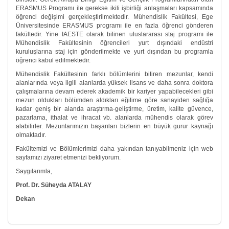
ERASMUS Programı ile gerekse ikili işbirliği anlaşmaları kapsamında
öğrenci değişimi gerçekleştirilmektedir. Mühendislik Fakültesi, Ege
Üniversitesinde ERASMUS programı ile en fazla öğrenci gönderen
fakültedir. Yine IAESTE olarak bilinen uluslararası staj programı ile
Mühendislik Fakültesinin öğrencileri yurt dışındaki endüstri
kuruluşlarına staj için gönderilmekte ve yurt dışından bu programla
öğrenci kabul edilmektedir.
Mühendislik Fakültesinin farklı bölümlerini bitiren mezunlar, kendi
alanlarında veya ilgili alanlarda yüksek lisans ve daha sonra doktora
çalışmalarına devam ederek akademik bir kariyer yapabilecekleri gibi
mezun oldukları bölümden aldıkları eğitime göre sanayiden sağlığa
kadar geniş bir alanda araştırma-geliştirme, üretim, kalite güvence,
pazarlama, ithalat ve ihracat vb. alanlarda mühendis olarak görev
alabilirler. Mezunlarımızın başarıları bizlerin en büyük gurur kaynağı
olmaktadır.
Fakültemizi ve Bölümlerimizi daha yakından tanıyabilmeniz için web
sayfamızı ziyaret etmenizi bekliyorum.
Saygılarımla,
Prof. Dr. Süheyda ATALAY
Dekan