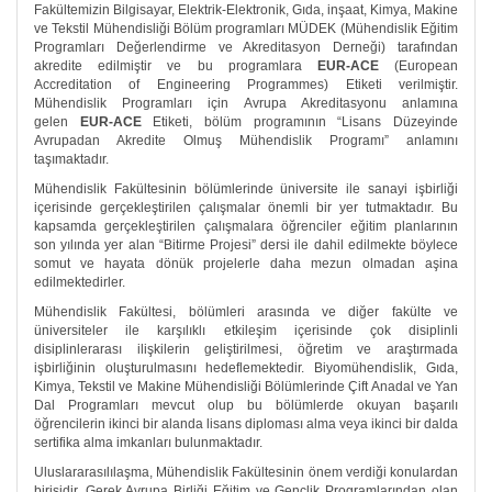
Fakültemizin Bilgisayar, Elektrik-Elektronik, Gıda, inşaat, Kimya, Makine
ve Tekstil Mühendisliği Bölüm programları MÜDEK (Mühendislik Eğitim
Programları Değerlendirme ve Akreditasyon Derneği) tarafından
akredite edilmiştir ve bu programlara
EUR-ACE
(European
Accreditation of Engineering Programmes) Etiketi verilmiştir.
Mühendislik Programları için Avrupa Akreditasyonu anlamına
gelen
EUR-ACE
Etiketi, bölüm programının “Lisans Düzeyinde
Avrupadan Akredite Olmuş Mühendislik Programı” anlamını
taşımaktadır.
Mühendislik Fakültesinin bölümlerinde üniversite ile sanayi işbirliği
içerisinde gerçekleştirilen çalışmalar önemli bir yer tutmaktadır. Bu
kapsamda gerçekleştirilen çalışmalara öğrenciler eğitim planlarının
son yılında yer alan “Bitirme Projesi” dersi ile dahil edilmekte böylece
somut ve hayata dönük projelerle daha mezun olmadan aşina
edilmektedirler.
Mühendislik Fakültesi, bölümleri arasında ve diğer fakülte ve
üniversiteler ile karşılıklı etkileşim içerisinde çok disiplinli
disiplinlerarası ilişkilerin geliştirilmesi, öğretim ve araştırmada
işbirliğinin oluşturulmasını hedeflemektedir. Biyomühendislik, Gıda,
Kimya, Tekstil ve Makine Mühendisliği Bölümlerinde Çift Anadal ve Yan
Dal Programları mevcut olup bu bölümlerde okuyan başarılı
öğrencilerin ikinci bir alanda lisans diploması alma veya ikinci bir dalda
sertifika alma imkanları bulunmaktadır.
Uluslararasılılaşma, Mühendislik Fakültesinin önem verdiği konulardan
birisidir. Gerek Avrupa Birliği Eğitim ve Gençlik Programlarından olan