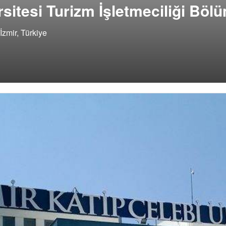
rsitesi Turizm İşletmeciliği Böl
İzmir, Türkiye