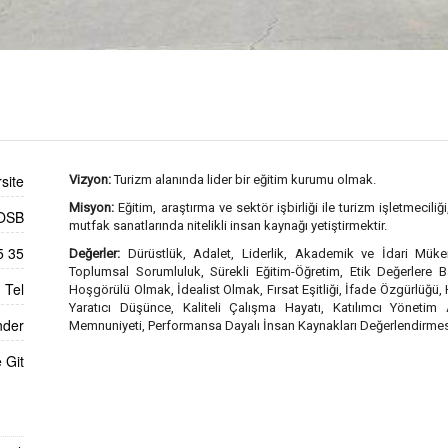
site
Vizyon:
Turizm alanında lider bir eğitim kurumu olmak.
Misyon
:
Eğitim, araştırma ve sektör işbirliği ile turizm işletmecil
 OSB
mutfak sanatlarında nitelikli insan kaynağı yetiştirmektir.
5 35
Değerler:
Dürüstlük, Adalet, Liderlik, Akademik ve İdari Mükemmel
Toplumsal Sorumluluk, Sürekli Eğitim-Öğretim, Etik Değerlere 
Tel
Hoşgörülü Olmak, İdealist Olmak, Fırsat Eşitliği, İfade Özgürlüğü, 
Yaratıcı Düşünce, Kaliteli Çalışma Hayatı, Katılımcı Yönetim A
nder
Memnuniyeti, Performansa Dayalı İnsan Kaynakları Değerlendirmesi, 
 Git