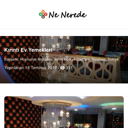
Kırıntı Ev Yemekleri
Eskişehir, Hoşnudiye Mahallesi, İsmet İnönü-1 Caddesi, Tepebaşı, Türkiye
Yayınlanan 18 Temmuz 2017 /
311