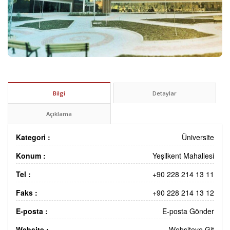
Bilgi
Detaylar
Açıklama
Kategori :
Üniversite
Konum :
Yeşilkent Mahallesi
Tel :
+90 228 214 13 11
Faks :
+90 228 214 13 12
E-posta :
E-posta Gönder
Website :
Websiteye Git