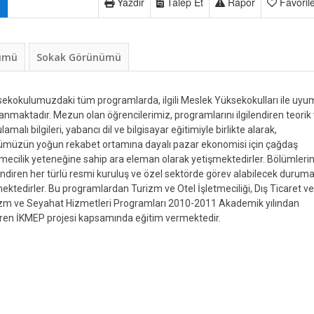
Yazdır
Talep Et
Rapor
Favoril
nümü
Sokak Görünümü
ekokulumuzdaki tüm programlarda, ilgili Meslek Yüksekokulları ile uyu
anmaktadır. Mezun olan öğrencilerimiz, programlarını ilgilendiren teorik
lamalı bilgileri, yabancı dil ve bilgisayar eğitimiyle birlikte alarak,
müzün yoğun rekabet ortamına dayalı pazar ekonomisi için çağdaş
tmecilik yeteneğine sahip ara eleman olarak yetişmektedirler. Bölümlerin
lendiren her türlü resmi kuruluş ve özel sektörde görev alabilecek durum
ektedirler. Bu programlardan Turizm ve Otel İşletmeciliği, Dış Ticaret ve
zm ve Seyahat Hizmetleri Programları 2010-2011 Akademik yılından
aren İKMEP projesi kapsamında eğitim vermektedir.