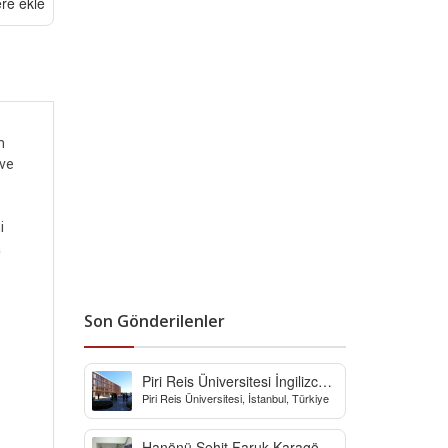
ere ekle
m
 ve
i
a
Son Gönderilenler
Piri Reis Üniversitesi İngilizce
Piri Reis Üniversitesi, İstanbul, Türkiye
Hazırlık Bölümü
Hanönü Şehit Faruk Karagöz