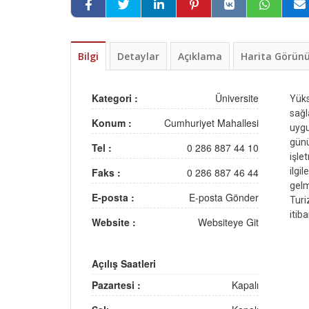
Bilgi
Detaylar
Açıklama
Harita Görü
Kategori :
Üniversite
Yüks
sağl
Konum :
Cumhuriyet Mahallesi
uygu
günü
Tel :
0 286 887 44 10
işle
Faks :
0 286 887 46 44
ilgi
gelm
E-posta :
E-posta Gönder
Turi
itib
Website :
Websiteye Git
Açılış Saatleri
Pazartesi :
Kapalı