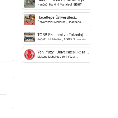
Hanönü, Hanönü Mahallesi, ŞEHİT
Yatılı Bölge Ortaokulu
fARUK KARAGÖZ İLKOKULU, Yücel
Sokak, Kastamonu, Türkiye
Hacettepe Üniversitesi
Üniversiteler Mahallesi, Hacettepe
Biyomekanik Laboratuvarı
Üniversitesi Spor Bilimleri Ve Teknolojisi
Yo, Çankaya/Ankara, Türkiye
TOBB Ekonomi ve Teknoloji
Söğütözü Mahallesi, TOBB Ekonomi ve
Üniversitesi
Teknoloji Üniversitesi, Söğütözü
Caddesi, Ankara, Türkiye
Yeni Yüzyıl Üniversitesi İktisadi
Maltepe Mahallesi, Yeni Yüzyıl
ve İdari Bilimler Fakültesi
Üniversitesi, İstanbul, Türkiye