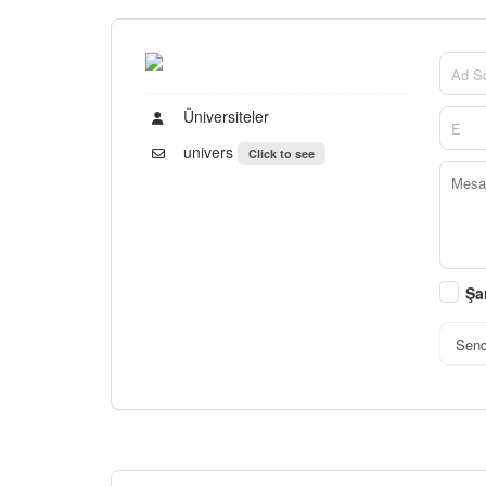
Üniversiteler
univers
Click to see
Şa
Sen