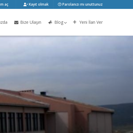
m aç
Kayıt olmak
Parolanızı mı unuttunuz
ızda
Bize Ulaşın
Blog
Yeni İlan Ver