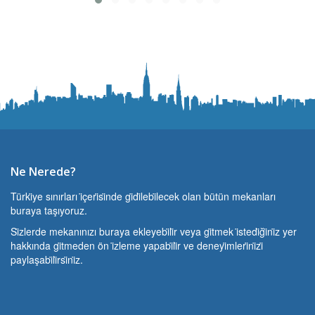
Ne Nerede?
Türki̇ye sınırları i̇çeri̇si̇nde gi̇di̇lebi̇lecek olan bütün mekanları
buraya taşıyoruz.
Si̇zlerde mekanınızı buraya ekleyebi̇li̇r veya gi̇tmek i̇stedi̇ği̇ni̇z yer
hakkında gi̇tmeden ön i̇zleme yapabi̇li̇r ve deneyi̇mleri̇ni̇zi̇
paylaşabi̇li̇rsi̇ni̇z.