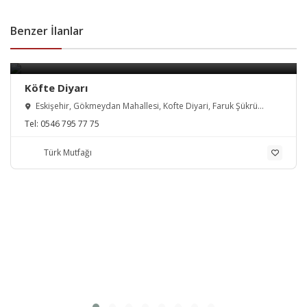
Benzer İlanlar
Köfte Diyarı
Eskişehir, Gökmeydan Mahallesi, Kofte Diyari, Faruk Şükrü
Caddesi, Odunpazarı, Türkiye
Tel:
0546 795 77 75
Türk Mutfağı