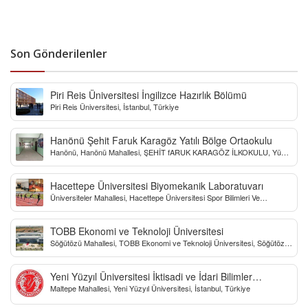
Son Gönderilenler
Piri Reis Üniversitesi İngilizce Hazırlık Bölümü
Piri Reis Üniversitesi, İstanbul, Türkiye
Hanönü Şehit Faruk Karagöz Yatılı Bölge Ortaokulu
Hanönü, Hanönü Mahallesi, ŞEHİT fARUK KARAGÖZ İLKOKULU, Yücel
Sokak, Kastamonu, Türkiye
Hacettepe Üniversitesi Biyomekanik Laboratuvarı
Üniversiteler Mahallesi, Hacettepe Üniversitesi Spor Bilimleri Ve
Teknolojisi Yo, Çankaya/Ankara, Türkiye
TOBB Ekonomi ve Teknoloji Üniversitesi
Söğütözü Mahallesi, TOBB Ekonomi ve Teknoloji Üniversitesi, Söğütözü
Caddesi, Ankara, Türkiye
Yeni Yüzyıl Üniversitesi İktisadi ve İdari Bilimler
Maltepe Mahallesi, Yeni Yüzyıl Üniversitesi, İstanbul, Türkiye
Fakültesi