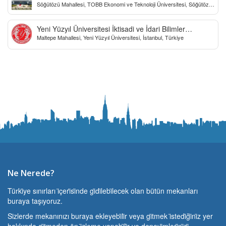
Söğütözü Mahallesi, TOBB Ekonomi ve Teknoloji Üniversitesi, Söğütözü
Caddesi, Ankara, Türkiye
Yeni Yüzyıl Üniversitesi İktisadi ve İdari Bilimler
Maltepe Mahallesi, Yeni Yüzyıl Üniversitesi, İstanbul, Türkiye
Fakültesi
Ne Nerede?
Türki̇ye sınırları i̇çeri̇si̇nde gi̇di̇lebi̇lecek olan bütün mekanları
buraya taşıyoruz.
Si̇zlerde mekanınızı buraya ekleyebi̇li̇r veya gi̇tmek i̇stedi̇ği̇ni̇z yer