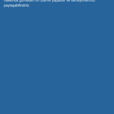
hakkında gi̇tmeden ön i̇zleme yapabi̇li̇r ve deneyi̇mleri̇ni̇zi̇
paylaşabi̇li̇rsi̇ni̇z.