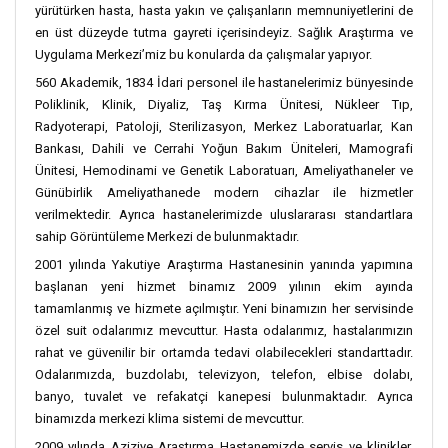
yürütürken hasta, hasta yakın ve çalışanların memnuniyetlerini de
en üst düzeyde tutma gayreti içerisindeyiz. Sağlık Araştırma ve
Uygulama Merkezi’miz bu konularda da çalışmalar yapıyor.
560 Akademik, 1834 İdari personel ile hastanelerimiz bünyesinde
Poliklinik, Klinik, Diyaliz, Taş Kırma Ünitesi, Nükleer Tıp,
Radyoterapi, Patoloji, Sterilizasyon, Merkez Laboratuarlar, Kan
Bankası, Dahili ve Cerrahi Yoğun Bakım Üniteleri, Mamografi
Ünitesi, Hemodinami ve Genetik Laboratuarı, Ameliyathaneler ve
Günübirlik Ameliyathanede modern cihazlar ile hizmetler
verilmektedir. Ayrıca hastanelerimizde uluslararası standartlara
sahip Görüntüleme Merkezi de bulunmaktadır.
2001 yılında Yakutiye Araştırma Hastanesinin yanında yapımına
başlanan yeni hizmet binamız 2009 yılının ekim ayında
tamamlanmış ve hizmete açılmıştır. Yeni binamızın her servisinde
özel suit odalarımız mevcuttur. Hasta odalarımız, hastalarımızın
rahat ve güvenilir bir ortamda tedavi olabilecekleri standarttadır.
Odalarımızda, buzdolabı, televizyon, telefon, elbise dolabı,
banyo, tuvalet ve refakatçi kanepesi bulunmaktadır. Ayrıca
binamızda merkezi klima sistemi de mevcuttur.
2009 yılında Aziziye Araştırma Hastanemizde servis ve klinikler,