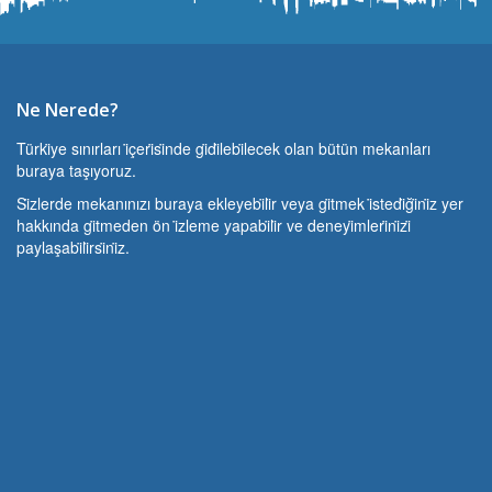
Ne Nerede?
Türki̇ye sınırları i̇çeri̇si̇nde gi̇di̇lebi̇lecek olan bütün mekanları
buraya taşıyoruz.
Si̇zlerde mekanınızı buraya ekleyebi̇li̇r veya gi̇tmek i̇stedi̇ği̇ni̇z yer
hakkında gi̇tmeden ön i̇zleme yapabi̇li̇r ve deneyi̇mleri̇ni̇zi̇
paylaşabi̇li̇rsi̇ni̇z.