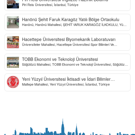
Piri Reis Üniversitesi, İstanbul, Türkiye
Hanönü Şehit Faruk Karagöz Yatılı Bölge Ortaokulu
Hanönü, Hanönü Mahallesi, ŞEHİT fARUK KARAGÖZ İLKOKULU, Yücel
Sokak, Kastamonu, Türkiye
Hacettepe Üniversitesi Biyomekanik Laboratuvarı
Üniversiteler Mahallesi, Hacettepe Üniversitesi Spor Bilimleri Ve
Teknolojisi Yo, Çankaya/Ankara, Türkiye
TOBB Ekonomi ve Teknoloji Üniversitesi
Söğütözü Mahallesi, TOBB Ekonomi ve Teknoloji Üniversitesi, Söğütözü
Caddesi, Ankara, Türkiye
Yeni Yüzyıl Üniversitesi İktisadi ve İdari Bilimler
Maltepe Mahallesi, Yeni Yüzyıl Üniversitesi, İstanbul, Türkiye
Fakültesi