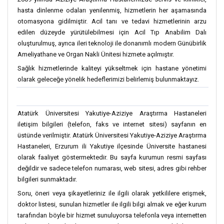
hasta dinlenme odaları yenilenmiş, hizmetlerin her aşamasında
otomasyona gidilmiştir. Acil tanı ve tedavi hizmetlerinin arzu
edilen düzeyde yürütülebilmesi için Acil Tıp Anabilim Dalı
oluşturulmuş, ayrıca ileri teknoloji ile donanımlı modern Günübirlik
Ameliyathane ve Organ Nakli Ünitesi hizmete açılmıştır.
Sağlık hizmetlerinde kaliteyi yükseltmek için hastane yönetimi
olarak geleceğe yönelik hedeflerimizi belirlemiş bulunmaktayız.
Atatürk Üniversitesi Yakutiye-Aziziye Araştırma Hastaneleri
iletişim bilgileri (telefon, faks ve internet sitesi) sayfanın en
üstünde verilmiştir. Atatürk Üniversitesi Yakutiye-Aziziye Araştırma
Hastaneleri, Erzurum ili Yakutiye ilçesinde Üniversite hastanesi
olarak faaliyet göstermektedir. Bu sayfa kurumun resmi sayfası
değildir ve sadece telefon numarası, web sitesi, adres gibi rehber
bilgileri sunmaktadır.
Soru, öneri veya şikayetleriniz ile ilgili olarak yetkililere erişmek,
doktor listesi, sunulan hizmetler ile ilgili bilgi almak ve eğer kurum
tarafından böyle bir hizmet sunuluyorsa telefonla veya internetten