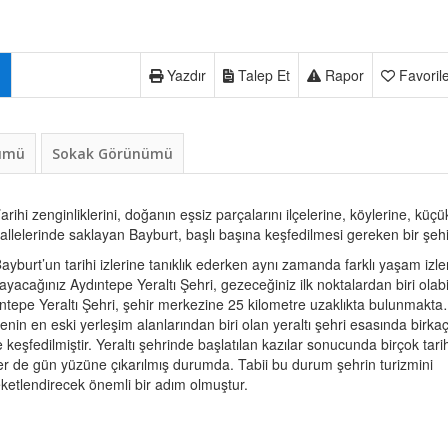
Yazdır
Talep Et
Rapor
Favoril
nümü
Sokak Görünümü
T
arihi zenginliklerini, doğanın eşsiz parçalarını ilçelerine, köylerine, küçü
llelerinde saklayan Bayburt, başlı başına keşfedilmesi gereken bir şe
B
ayburt’un tarihi izlerine tanıklık ederken aynı zamanda farklı yaşam izle
layacağınız Aydıntepe Yeraltı Şehri, gezeceğiniz ilk noktalardan biri olabil
ntepe Yeraltı Şehri, şehir merkezine 25 kilometre uzaklıkta bulunmakt
enin en eski yerleşim alanlarından biri olan yeraltı şehri esasında birkaç 
 keşfedilmiştir. Yeraltı şehrinde başlatılan kazılar sonucunda birçok tarih
r de gün yüzüne çıkarılmış durumda. Tabii bu durum şehrin turizmini
ketlendirecek önemli bir adım olmuştur.