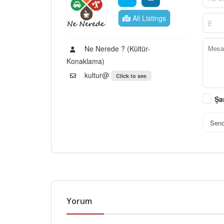
All Listings
Ne Nerede ? (Kültür-
Konaklama)
kultur@
Click to see
Şa
Sen
Yorum