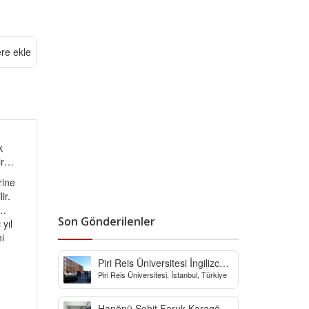
ere ekle
k
hir…
rine
ir.
a…
Son Gönderilenler
yıl
i
Piri Reis Üniversitesi İngilizce
Piri Reis Üniversitesi, İstanbul, Türkiye
Hazırlık Bölümü
Hanönü Şehit Faruk Karagöz