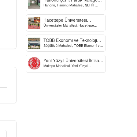
Hanönü, Hanönü Mahallesi, ŞEHİT
Yatılı Bölge Ortaokulu
fARUK KARAGÖZ İLKOKULU, Yücel
Sokak, Kastamonu, Türkiye
Hacettepe Üniversitesi
Üniversiteler Mahallesi, Hacettepe
Biyomekanik Laboratuvarı
Üniversitesi Spor Bilimleri Ve Teknolojisi
Yo, Çankaya/Ankara, Türkiye
TOBB Ekonomi ve Teknoloji
Söğütözü Mahallesi, TOBB Ekonomi ve
Üniversitesi
Teknoloji Üniversitesi, Söğütözü
Caddesi, Ankara, Türkiye
Yeni Yüzyıl Üniversitesi İktisadi
Maltepe Mahallesi, Yeni Yüzyıl
ve İdari Bilimler Fakültesi
Üniversitesi, İstanbul, Türkiye