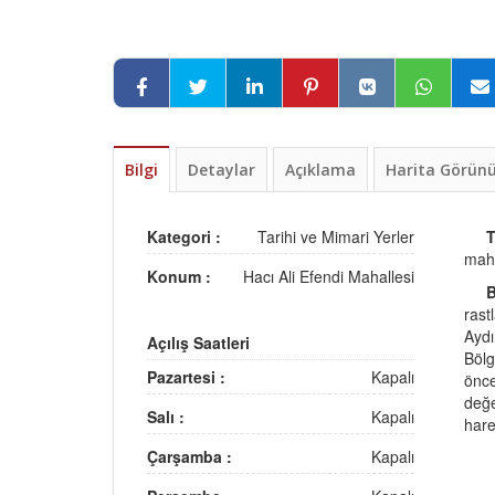
Bilgi
Detaylar
Açıklama
Harita Görü
Kategori :
Tarihi ve Mimari Yerler
maha
Konum :
Hacı Ali Efendi Mahallesi
rast
Aydı
Açılış Saatleri
Bölg
Pazartesi :
Kapalı
önce
değe
Salı :
Kapalı
hare
Çarşamba :
Kapalı