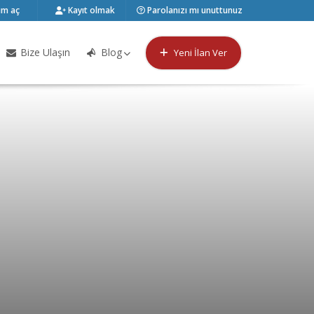
m aç
Kayıt olmak
Parolanızı mı unuttunuz
Bize Ulaşın
Blog
Yeni İlan Ver