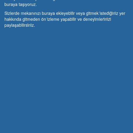
buraya taşıyoruz.
Si̇zlerde mekanınızı buraya ekleyebi̇li̇r veya gi̇tmek i̇stedi̇ği̇ni̇z yer
hakkında gi̇tmeden ön i̇zleme yapabi̇li̇r ve deneyi̇mleri̇ni̇zi̇
paylaşabi̇li̇rsi̇ni̇z.