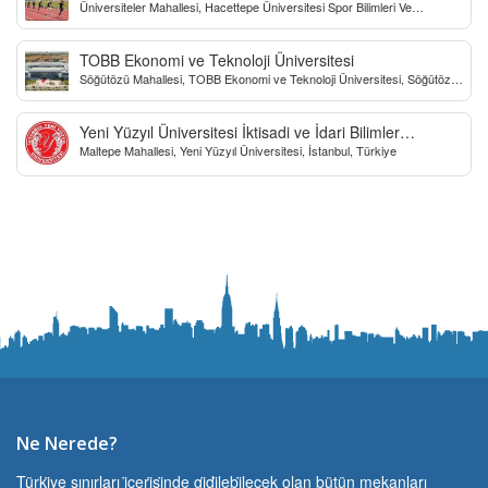
Üniversiteler Mahallesi, Hacettepe Üniversitesi Spor Bilimleri Ve
Teknolojisi Yo, Çankaya/Ankara, Türkiye
TOBB Ekonomi ve Teknoloji Üniversitesi
Söğütözü Mahallesi, TOBB Ekonomi ve Teknoloji Üniversitesi, Söğütözü
Caddesi, Ankara, Türkiye
Yeni Yüzyıl Üniversitesi İktisadi ve İdari Bilimler
Maltepe Mahallesi, Yeni Yüzyıl Üniversitesi, İstanbul, Türkiye
Fakültesi
Ne Nerede?
Türki̇ye sınırları i̇çeri̇si̇nde gi̇di̇lebi̇lecek olan bütün mekanları