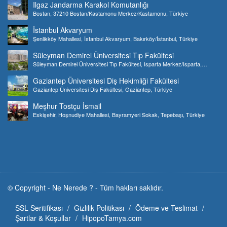
Ilgaz Jandarma Karakol Komutanlığı
Bostan, 37210 Bostan/Kastamonu Merkez/Kastamonu, Türkiye
İstanbul Akvaryum
Şenlikköy Mahallesi, İstanbul Akvaryum, Bakırköy/İstanbul, Türkiye
Süleyman Demirel Üniversitesi Tıp Fakültesi
Süleyman Demirel Üniversitesi Tıp Fakültesi, Isparta Merkez/Isparta,
Türkiye
Gaziantep Üniversitesi Diş Hekimliği Fakültesi
Gaziantep Üniversitesi Diş Fakültesi, Gaziantep, Türkiye
Meşhur Tostçu İsmail
Eskişehir, Hoşnudiye Mahallesi, Bayramyeri Sokak, Tepebaşı, Türkiye
© Copyright -
Ne Nerede ?
-
Tüm hakları saklıdır.
SSL Seritifikası
Gizlilik Politikası
Ödeme ve Teslimat
Şartlar & Koşullar
HipopoTamya.com