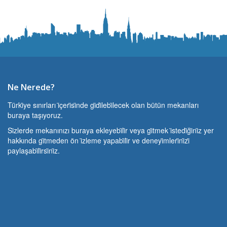
Ne Nerede?
Türki̇ye sınırları i̇çeri̇si̇nde gi̇di̇lebi̇lecek olan bütün mekanları
buraya taşıyoruz.
Si̇zlerde mekanınızı buraya ekleyebi̇li̇r veya gi̇tmek i̇stedi̇ği̇ni̇z yer
hakkında gi̇tmeden ön i̇zleme yapabi̇li̇r ve deneyi̇mleri̇ni̇zi̇
paylaşabi̇li̇rsi̇ni̇z.