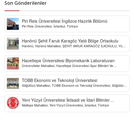
Son Gönderilenler
Piri Reis Üniversitesi İngilizce Hazırlık Bölümü
Piri Reis Üniversitesi, İstanbul, Türkiye
Hanönü Şehit Faruk Karagöz Yatılı Bölge Ortaokulu
Hanönü, Hanönü Mahallesi, ŞEHİT fARUK KARAGÖZ İLKOKULU, Yücel
Sokak, Kastamonu, Türkiye
Hacettepe Üniversitesi Biyomekanik Laboratuvarı
Üniversiteler Mahallesi, Hacettepe Üniversitesi Spor Bilimleri Ve
Teknolojisi Yo, Çankaya/Ankara, Türkiye
TOBB Ekonomi ve Teknoloji Üniversitesi
Söğütözü Mahallesi, TOBB Ekonomi ve Teknoloji Üniversitesi, Söğütözü
Caddesi, Ankara, Türkiye
Yeni Yüzyıl Üniversitesi İktisadi ve İdari Bilimler
Maltepe Mahallesi, Yeni Yüzyıl Üniversitesi, İstanbul, Türkiye
Fakültesi