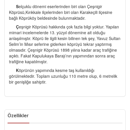
S
elçuklu dönemi eserlerinden biri olan Çeşnigir
Köprüsü,Kırıkkale ilçelerinden biri olan Karakeçili ilçesine
bağlı Köprüköy beldesinde bulunmaktadır.
Ç
eşnigir Köprüsü hakkında çok fazla bilgi yoktur. Yapılan
mimari incelemelerde 13. yüzyıl dönemine ait olduğu
anlaşılmıştır. Köprü ile ilgili kesin bilinen tek şey, Yavuz Sultan
Selim’in Mısır seferine giderken köprüyü tekrar yaptırmış
olmasıdır. Çeşnigir Köprüsü 1898 yılına kadar araç trafiğine
açıktı. Fakat Kapulukaya Barajı’nın yapımından sonra araç
trafiğine kapatılmıştır.
K
öprünün yapımında kesme taş kullanıldığı
görülmektedir. Toplam uzunluğu 110 metre olup, 6 metrelik
bir genişliğe sahiptir.
Özellikler