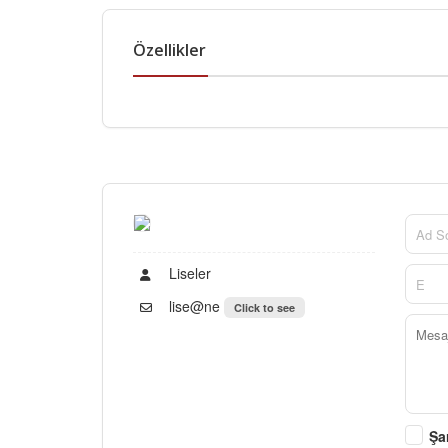
Özellikler
Liseler
lise@ne
Click to see
Şa