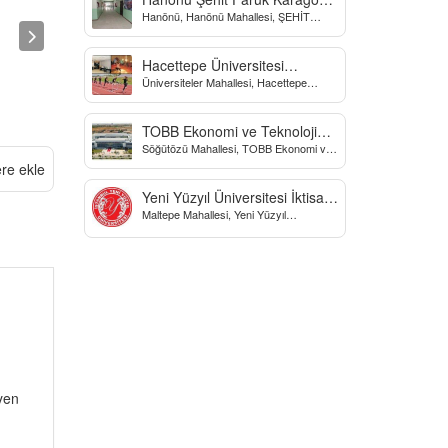
Hanönü, Hanönü Mahallesi, ŞEHİT
Yatılı Bölge Ortaokulu
fARUK KARAGÖZ İLKOKULU, Yücel
Sokak, Kastamonu, Türkiye
Hacettepe Üniversitesi
Üniversiteler Mahallesi, Hacettepe
Biyomekanik Laboratuvarı
Üniversitesi Spor Bilimleri Ve Teknolojisi
Yo, Çankaya/Ankara, Türkiye
TOBB Ekonomi ve Teknoloji
Söğütözü Mahallesi, TOBB Ekonomi ve
Üniversitesi
Teknoloji Üniversitesi, Söğütözü
ere ekle
Caddesi, Ankara, Türkiye
Yeni Yüzyıl Üniversitesi İktisadi
Maltepe Mahallesi, Yeni Yüzyıl
ve İdari Bilimler Fakültesi
Üniversitesi, İstanbul, Türkiye
eyen