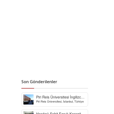
Son Gönderilenler
Piri Reis Üniversitesi İngilizce
Piri Reis Üniversitesi, İstanbul, Türkiye
Hazırlık Bölümü
Hanönü Şehit Faruk Karagöz