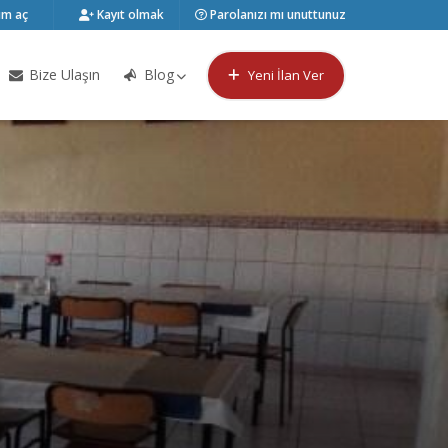
m aç
Kayıt olmak
Parolanızı mı unuttunuz
Bize Ulaşın
Blog
Yeni İlan Ver