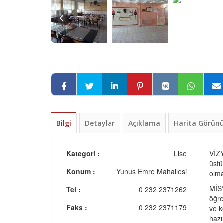
Bilgi
Detaylar
Açıklama
Harita Görü
Kategori :
Lise
VİZY
üstü
Konum :
Yunus Emre Mahallesi
olma
MİSY
Tel :
0 232 2371262
öğre
Faks :
0 232 2371179
ve k
hazı