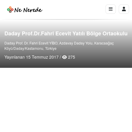
Daday Prof.Dr.Fahri Ecevit Yatılı Bölge Ortaokulu
Daday Prof. Dr. Fahri Ecevit YİBO, Azdavay Daday Yolu, Karacaağaç
Köyü/Daday/Kastamonu, Türkiye
Yayınlanan 15 Temmuz 2017 /
275