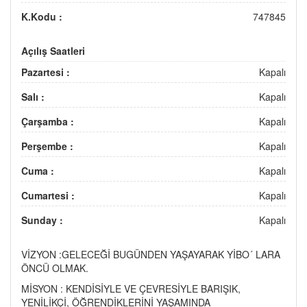
K.Kodu :
747845
Açılış Saatleri
Pazartesi :
Kapalı
Salı :
Kapalı
Çarşamba :
Kapalı
Perşembe :
Kapalı
Cuma :
Kapalı
Cumartesi :
Kapalı
Sunday :
Kapalı
VİZYON :GELECEĞİ BUGÜNDEN YAŞAYARAK YİBO´ LARA
ÖNCÜ OLMAK.
MİSYON : KENDİSİYLE VE ÇEVRESİYLE BARIŞIK,
YENİLİKÇİ, ÖĞRENDİKLERİNİ YAŞAMINDA