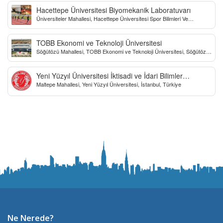
Hacettepe Üniversitesi Biyomekanik Laboratuvarı
Üniversiteler Mahallesi, Hacettepe Üniversitesi Spor Bilimleri Ve
Teknolojisi Yo, Çankaya/Ankara, Türkiye
TOBB Ekonomi ve Teknoloji Üniversitesi
Söğütözü Mahallesi, TOBB Ekonomi ve Teknoloji Üniversitesi, Söğütözü
Caddesi, Ankara, Türkiye
Yeni Yüzyıl Üniversitesi İktisadi ve İdari Bilimler
Maltepe Mahallesi, Yeni Yüzyıl Üniversitesi, İstanbul, Türkiye
Fakültesi
Ne Nerede?