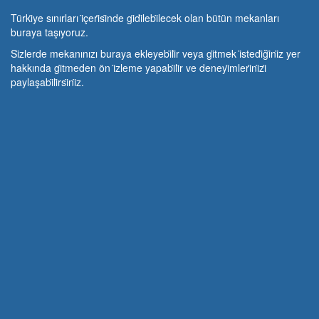
Türki̇ye sınırları i̇çeri̇si̇nde gi̇di̇lebi̇lecek olan bütün mekanları
buraya taşıyoruz.
Si̇zlerde mekanınızı buraya ekleyebi̇li̇r veya gi̇tmek i̇stedi̇ği̇ni̇z yer
hakkında gi̇tmeden ön i̇zleme yapabi̇li̇r ve deneyi̇mleri̇ni̇zi̇
paylaşabi̇li̇rsi̇ni̇z.