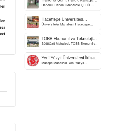
Hanönü, Hanönü Mahallesi, ŞEHİT
Yatılı Bölge Ortaokulu
eri
fARUK KARAGÖZ İLKOKULU, Yücel
Sokak, Kastamonu, Türkiye
Hacettepe Üniversitesi
ulan
Üniversiteler Mahallesi, Hacettepe
Biyomekanik Laboratuvarı
orsa
Üniversitesi Spor Bilimleri Ve Teknolojisi
Yo, Çankaya/Ankara, Türkiye
ret
TOBB Ekonomi ve Teknoloji
Söğütözü Mahallesi, TOBB Ekonomi ve
Üniversitesi
Teknoloji Üniversitesi, Söğütözü
Caddesi, Ankara, Türkiye
Yeni Yüzyıl Üniversitesi İktisadi
Maltepe Mahallesi, Yeni Yüzyıl
ve İdari Bilimler Fakültesi
Üniversitesi, İstanbul, Türkiye