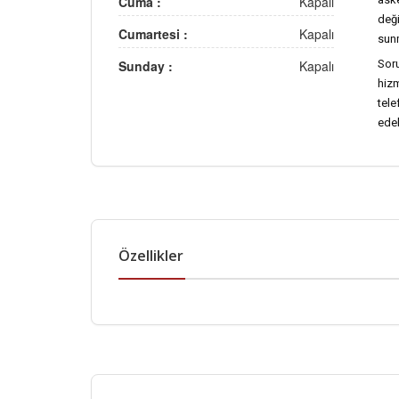
Cuma :
Kapalı
değ
Cumartesi :
Kapalı
sun
Sunday :
Kapalı
Soru
hizm
tel
edeb
Özellikler