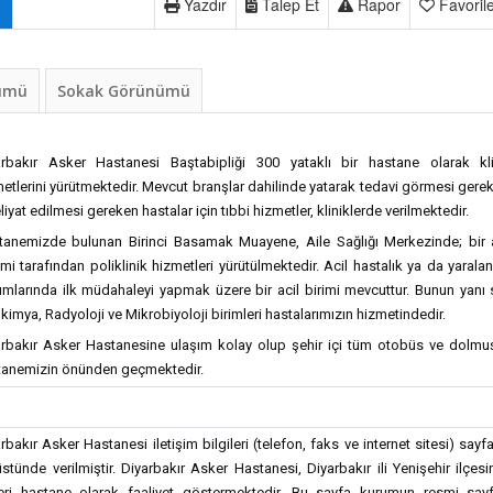
Yazdır
Talep Et
Rapor
Favoril
nümü
Sokak Görünümü
arbakır Asker Hastanesi Baştabipliği 300 yataklı bir hastane olarak kli
etlerini yürütmektedir. Mevcut branşlar dahilinde yatarak tedavi görmesi gere
iyat edilmesi gereken hastalar için tıbbi hizmetler, kliniklerde verilmektedir.
tanemizde bulunan Birinci Basamak Muayene, Aile Sağlığı Merkezinde; bir a
mi tarafından poliklinik hizmetleri yürütülmektedir. Acil hastalık ya da yaral
mlarında ilk müdahaleyi yapmak üzere bir acil birimi mevcuttur. Bunun yanı 
kimya, Radyoloji ve Mikrobiyoloji birimleri hastalarımızın hizmetindedir.
arbakır Asker Hastanesine ulaşım kolay olup şehir içi tüm otobüs ve dolmu
tanemizin önünden geçmektedir.
rbakır Asker Hastanesi iletişim bilgileri (telefon, faks ve internet sitesi) sayf
stünde verilmiştir. Diyarbakır Asker Hastanesi, Diyarbakır ili Yenişehir ilçes
eri hastane olarak faaliyet göstermektedir. Bu sayfa kurumun resmi sayf