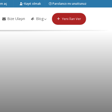
m aç
Kayıt olmak
Parolanızı mı unuttunuz
Bize Ulaşın
Blog
Yeni İlan Ver