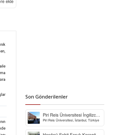
ere ekle
nik
ken,
ile
anma
sıra
şlar
Son Gönderilenler
Piri Reis Üniversitesi İngilizce
Piri Reis Üniversitesi, İstanbul, Türkiye
Hazırlık Bölümü
anın
inde
Hanönü Şehit Faruk Karagöz
ası