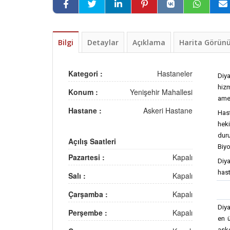
Bilgi
Detaylar
Açıklama
Harita Görü
Kategori :
Hastaneler
Diy
hizm
Konum :
Yenişehir Mahallesi
amel
Hastane :
Askeri Hastane
Has
heki
duru
Açılış Saatleri
Biyo
Pazartesi :
Kapalı
Diy
has
Salı :
Kapalı
Çarşamba :
Kapalı
Diya
Perşembe :
Kapalı
en ü
ask