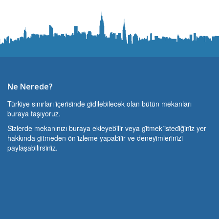
Ne Nerede?
Türki̇ye sınırları i̇çeri̇si̇nde gi̇di̇lebi̇lecek olan bütün mekanları
buraya taşıyoruz.
Si̇zlerde mekanınızı buraya ekleyebi̇li̇r veya gi̇tmek i̇stedi̇ği̇ni̇z yer
hakkında gi̇tmeden ön i̇zleme yapabi̇li̇r ve deneyi̇mleri̇ni̇zi̇
paylaşabi̇li̇rsi̇ni̇z.