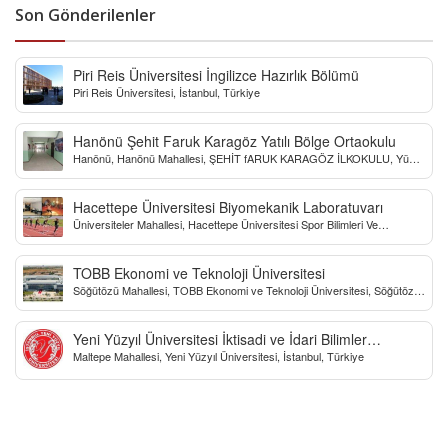
Son Gönderilenler
Piri Reis Üniversitesi İngilizce Hazırlık Bölümü
Piri Reis Üniversitesi, İstanbul, Türkiye
Hanönü Şehit Faruk Karagöz Yatılı Bölge Ortaokulu
Hanönü, Hanönü Mahallesi, ŞEHİT fARUK KARAGÖZ İLKOKULU, Yücel
Sokak, Kastamonu, Türkiye
Hacettepe Üniversitesi Biyomekanik Laboratuvarı
Üniversiteler Mahallesi, Hacettepe Üniversitesi Spor Bilimleri Ve
Teknolojisi Yo, Çankaya/Ankara, Türkiye
TOBB Ekonomi ve Teknoloji Üniversitesi
Söğütözü Mahallesi, TOBB Ekonomi ve Teknoloji Üniversitesi, Söğütözü
Caddesi, Ankara, Türkiye
Yeni Yüzyıl Üniversitesi İktisadi ve İdari Bilimler
Maltepe Mahallesi, Yeni Yüzyıl Üniversitesi, İstanbul, Türkiye
Fakültesi