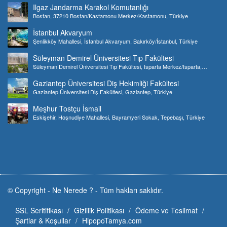
Ilgaz Jandarma Karakol Komutanlığı
Bostan, 37210 Bostan/Kastamonu Merkez/Kastamonu, Türkiye
İstanbul Akvaryum
Şenlikköy Mahallesi, İstanbul Akvaryum, Bakırköy/İstanbul, Türkiye
Süleyman Demirel Üniversitesi Tıp Fakültesi
Süleyman Demirel Üniversitesi Tıp Fakültesi, Isparta Merkez/Isparta,
Türkiye
Gaziantep Üniversitesi Diş Hekimliği Fakültesi
Gaziantep Üniversitesi Diş Fakültesi, Gaziantep, Türkiye
Meşhur Tostçu İsmail
Eskişehir, Hoşnudiye Mahallesi, Bayramyeri Sokak, Tepebaşı, Türkiye
© Copyright -
Ne Nerede ?
-
Tüm hakları saklıdır.
SSL Seritifikası
Gizlilik Politikası
Ödeme ve Teslimat
Şartlar & Koşullar
HipopoTamya.com