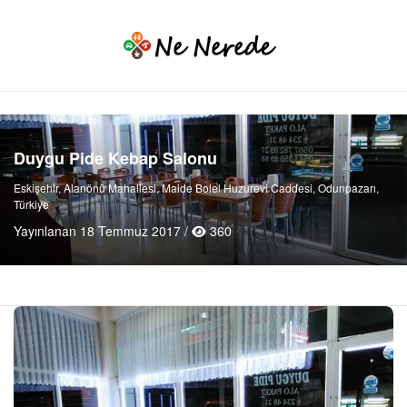
Duygu Pide Kebap Salonu
Eskişehir, Alanönü Mahallesi, Maide Bolel Huzurevi Caddesi, Odunpazarı,
Türkiye
Yayınlanan 18 Temmuz 2017 /
360