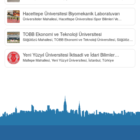
Sokak, Kastamonu, Türkiye
Hacettepe Üniversitesi Biyomekanik Laboratuvarı
Üniversiteler Mahallesi, Hacettepe Üniversitesi Spor Bilimleri Ve
Teknolojisi Yo, Çankaya/Ankara, Türkiye
TOBB Ekonomi ve Teknoloji Üniversitesi
Söğütözü Mahallesi, TOBB Ekonomi ve Teknoloji Üniversitesi, Söğütözü
Caddesi, Ankara, Türkiye
Yeni Yüzyıl Üniversitesi İktisadi ve İdari Bilimler
Maltepe Mahallesi, Yeni Yüzyıl Üniversitesi, İstanbul, Türkiye
Fakültesi