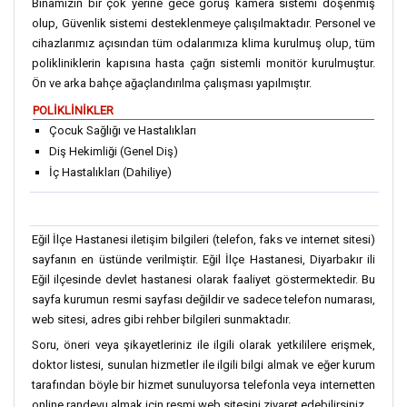
Binamızın bir çok yerine gece görüş kamera sistemi döşenmiş
olup, Güvenlik sistemi desteklenmeye çalışılmaktadır. Personel ve
cihazlarımız açısından tüm odalarımıza klima kurulmuş olup, tüm
polikliniklerin kapısına hasta çağrı sistemli monitör kurulmuştur.
Ön ve arka bahçe ağaçlandırılma çalışması yapılmıştır.
POLİKLİNİKLER
Çocuk Sağlığı ve Hastalıkları
Diş Hekimliği (Genel Diş)
İç Hastalıkları (Dahiliye)
Eğil İlçe Hastanesi iletişim bilgileri (telefon, faks ve internet sitesi)
sayfanın en üstünde verilmiştir. Eğil İlçe Hastanesi, Diyarbakır ili
Eğil ilçesinde devlet hastanesi olarak faaliyet göstermektedir. Bu
sayfa kurumun resmi sayfası değildir ve sadece telefon numarası,
web sitesi, adres gibi rehber bilgileri sunmaktadır.
Soru, öneri veya şikayetleriniz ile ilgili olarak yetkililere erişmek,
doktor listesi, sunulan hizmetler ile ilgili bilgi almak ve eğer kurum
tarafından böyle bir hizmet sunuluyorsa telefonla veya internetten
online randevu almak için resmi web sitesini ziyaret edebilirsiniz