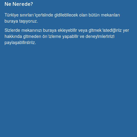
Ne Nerede?
Türki̇ye sınırları i̇çeri̇si̇nde gi̇di̇lebi̇lecek olan bütün mekanları
buraya taşıyoruz.
Si̇zlerde mekanınızı buraya ekleyebi̇li̇r veya gi̇tmek i̇stedi̇ği̇ni̇z yer
hakkında gi̇tmeden ön i̇zleme yapabi̇li̇r ve deneyi̇mleri̇ni̇zi̇
paylaşabi̇li̇rsi̇ni̇z.