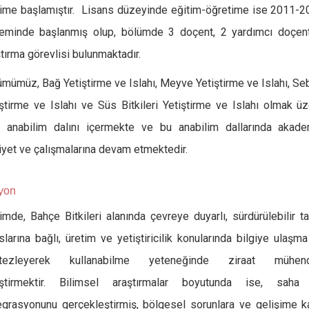
time başlamıştır. Lisans düzeyinde eğitim-öğretime ise 2011-
eminde başlanmış olup, bölümde 3 doçent, 2 yardımcı doçent
tırma görevlisi bulunmaktadır.
ümümüz, Bağ Yetiştirme ve Islahı, Meyve Yetiştirme ve Islahı, S
iştirme ve Islahı ve Süs Bitkileri Yetiştirme ve Islahı olmak ü
t anabilim dalını içermekte ve bu anabilim dallarında akade
iyet ve çalışmalarına devam etmektedir.
yon
imde, Bahçe Bitkileri alanında çevreye duyarlı, sürdürülebilir t
larına bağlı, üretim ve yetiştiricilik konularında bilgiye ulaşm
tezleyerek kullanabilme yeteneğinde ziraat mühend
iştirmektir. Bilimsel araştırmalar boyutunda ise, saha 
egrasyonunu gerçekleştirmiş, bölgesel sorunlara ve gelişime k