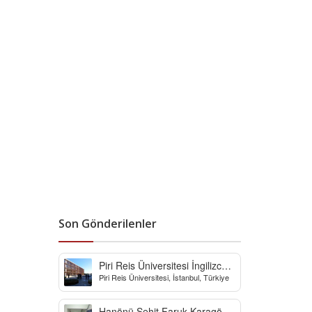
Son Gönderilenler
Piri Reis Üniversitesi İngilizce
Piri Reis Üniversitesi, İstanbul, Türkiye
Hazırlık Bölümü
Hanönü Şehit Faruk Karagöz