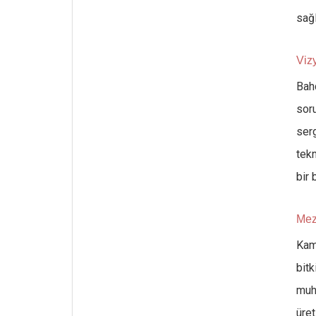
sağl
Viz
Bah
sor
ser
tekn
bir
Mez
Kam
bit
muh
üret