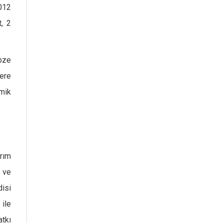
2012
, 2
ebze
zere
mik
arım
a ve
isi
ile
atkı