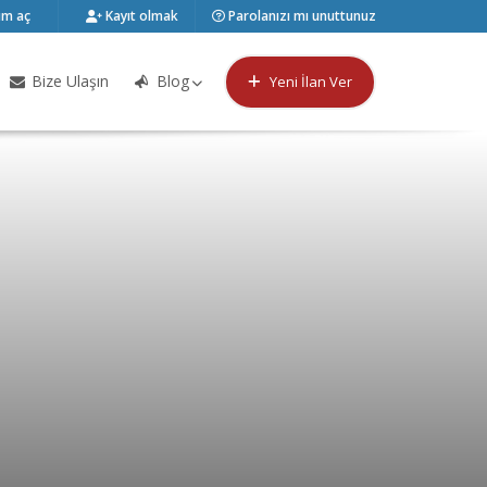
m aç
Kayıt olmak
Parolanızı mı unuttunuz
Bize Ulaşın
Blog
Yeni İlan Ver