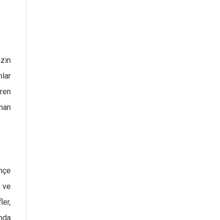
zin
lar
ören
ınan
ahçe
 ve
ler,
ında