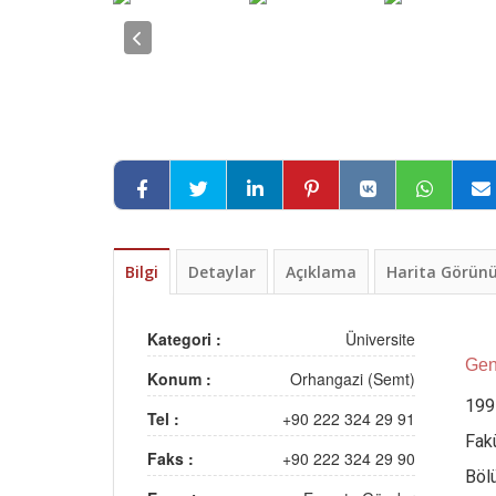
Bilgi
Detaylar
Açıklama
Harita Görü
Kategori :
Üniversite
Gene
Konum :
Orhangazi (Semt)
199
Tel :
+90 222 324 29 91
Fakü
Faks :
+90 222 324 29 90
Böl