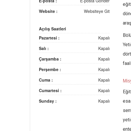
E-posta :
E-posta Gönder
eği
Website :
Websiteye Git
dön
araş
Açılış Saatleri
Böl
Pazartesi :
Kapalı
Yet
Salı :
Kapalı
dör
Çarşamba :
Kapalı
faal
Perşembe :
Kapalı
Cuma :
Kapalı
Mis
Cumartesi :
Kapalı
Eğit
Sunday :
Kapalı
esas
sen
yet
ent