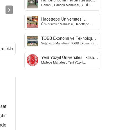
Hanönü, Hanönü Mahallesi, ŞEHİT
Yatılı Bölge Ortaokulu
fARUK KARAGÖZ İLKOKULU, Yücel
Sokak, Kastamonu, Türkiye
Hacettepe Üniversitesi
Üniversiteler Mahallesi, Hacettepe
Biyomekanik Laboratuvarı
Üniversitesi Spor Bilimleri Ve Teknolojisi
Yo, Çankaya/Ankara, Türkiye
TOBB Ekonomi ve Teknoloji
Söğütözü Mahallesi, TOBB Ekonomi ve
Üniversitesi
Teknoloji Üniversitesi, Söğütözü
ere ekle
Caddesi, Ankara, Türkiye
Yeni Yüzyıl Üniversitesi İktisadi
Maltepe Mahallesi, Yeni Yüzyıl
ve İdari Bilimler Fakültesi
Üniversitesi, İstanbul, Türkiye
raat
tir.
nde