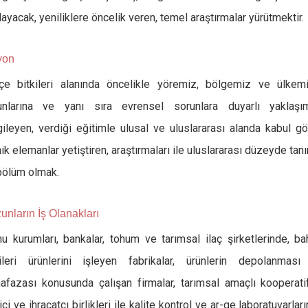
ayacak, yeniliklere öncelik veren, temel araştırmalar yürütmektir.
yon
çe bitkileri alanında öncelikle yöremiz, bölgemiz ve ülkemi
unlarına ve yanı sıra evrensel sorunlara duyarlı yaklaşım
gileyen, verdiği eğitimle ulusal ve uluslararası alanda kabul g
ik elemanlar yetiştiren, araştırmaları ile uluslararası düzeyde tan
 bölüm olmak.
unların İş Olanakları
u kurumları, bankalar, tohum ve tarımsal ilaç şirketlerinde, b
kileri ürünlerini işleyen fabrikalar, ürünlerin depolanması
afazası konusunda çalışan firmalar, tarımsal amaçlı kooperatif
ici ve ihracatçı birlikleri ile kalite kontrol ve ar-ge laboratuvarlar