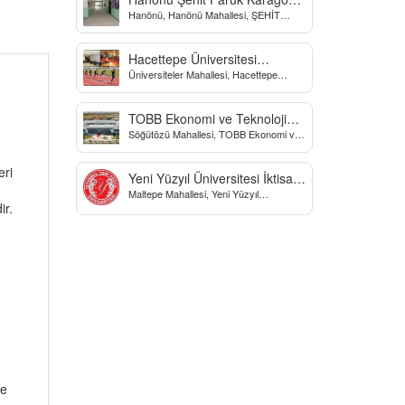
Hanönü, Hanönü Mahallesi, ŞEHİT
Yatılı Bölge Ortaokulu
fARUK KARAGÖZ İLKOKULU, Yücel
Sokak, Kastamonu, Türkiye
Hacettepe Üniversitesi
Üniversiteler Mahallesi, Hacettepe
Biyomekanik Laboratuvarı
Üniversitesi Spor Bilimleri Ve Teknolojisi
Yo, Çankaya/Ankara, Türkiye
TOBB Ekonomi ve Teknoloji
Söğütözü Mahallesi, TOBB Ekonomi ve
Üniversitesi
Teknoloji Üniversitesi, Söğütözü
Caddesi, Ankara, Türkiye
eri
Yeni Yüzyıl Üniversitesi İktisadi
Maltepe Mahallesi, Yeni Yüzyıl
ve İdari Bilimler Fakültesi
ir.
Üniversitesi, İstanbul, Türkiye
e
de