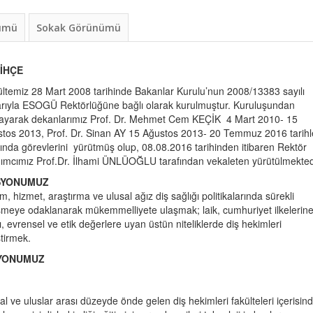
nümü
Sokak Görünümü
İHÇE
ltemiz 28 Mart 2008 tarihinde Bakanlar Kurulu’nun 2008/13383 sayılı
rıyla ESOGÜ Rektörlüğüne bağlı olarak kurulmuştur. Kuruluşundan
ayarak dekanlarımız Prof. Dr. Mehmet Cem KEÇİK 4 Mart 2010- 15
tos 2013, Prof. Dr. Sinan AY 15 Ağustos 2013- 20 Temmuz 2016 tarihl
ında görevlerini yürütmüş olup, 08.08.2016 tarihinden itibaren Rektör
ımcımız Prof.Dr. İlhami ÜNLÜOĞLU tarafından vekaleten yürütülmekted
SYONUMUZ
im, hizmet, araştırma ve ulusal ağız diş sağlığı politikalarında sürekli
şmeye odaklanarak mükemmelliyete ulaşmak; laik, cumhuriyet ilkelerin
ı, evrensel ve etik değerlere uyan üstün niteliklerde diş hekimleri
ştirmek.
YONUMUZ
al ve uluslar arası düzeyde önde gelen diş hekimleri fakülteleri içerisin