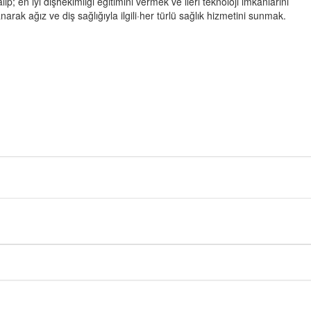
alıp; en iyi dişhekimliği eğitimini vermek ve ileri teknoloji imkanlarını
anarak ağız ve diş sağlığıyla ilgili·her türlü sağlık hizmetini sunmak.