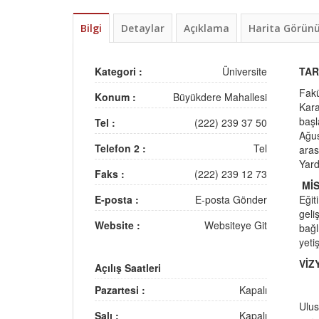
Bilgi
Detaylar
Açıklama
Harita Görü
Kategori :
Üniversite
TAR
Fakü
Konum :
Büyükdere Mahallesi
Kara
başl
Tel :
(222) 239 37 50
Ağus
Telefon 2 :
Tel
aras
Yard
Faks :
(222) 239 12 73
Mİ
E-posta :
E-posta Gönder
Eğit
geli
Website :
Websiteye Git
bağl
yeti
VİZ
Açılış Saatleri
Pazartesi :
Kapalı
Ulus
Salı :
Kapalı