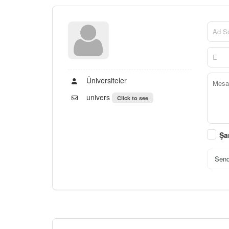
Üniversiteler
univers
Click to see
Şa
Sen