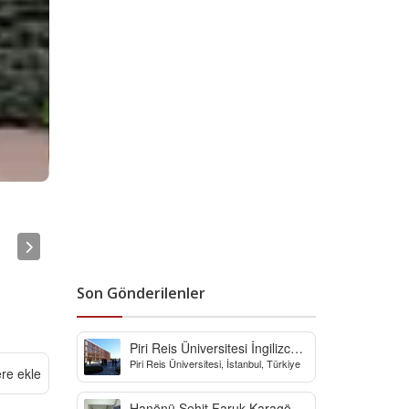
Son Gönderilenler
Piri Reis Üniversitesi İngilizce
Piri Reis Üniversitesi, İstanbul, Türkiye
Hazırlık Bölümü
ere ekle
Hanönü Şehit Faruk Karagöz