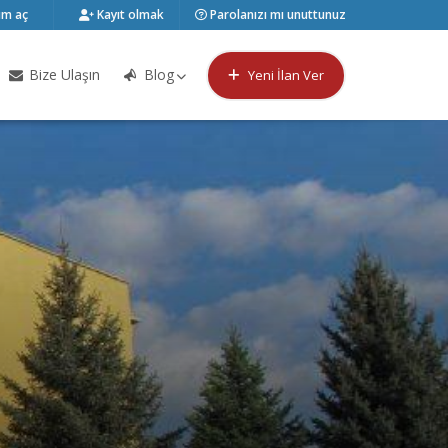
m aç
Kayıt olmak
Parolanızı mı unuttunuz
Bize Ulaşın
Blog
Yeni İlan Ver