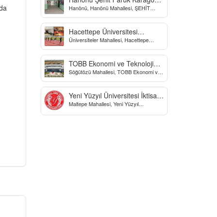
nda
Hanönü, Hanönü Mahallesi, ŞEHİT
Yatılı Bölge Ortaokulu
fARUK KARAGÖZ İLKOKULU, Yücel
Sokak, Kastamonu, Türkiye
Hacettepe Üniversitesi
Üniversiteler Mahallesi, Hacettepe
Biyomekanik Laboratuvarı
Üniversitesi Spor Bilimleri Ve Teknolojisi
Yo, Çankaya/Ankara, Türkiye
TOBB Ekonomi ve Teknoloji
Söğütözü Mahallesi, TOBB Ekonomi ve
Üniversitesi
Teknoloji Üniversitesi, Söğütözü
Caddesi, Ankara, Türkiye
Yeni Yüzyıl Üniversitesi İktisadi
Maltepe Mahallesi, Yeni Yüzyıl
ve İdari Bilimler Fakültesi
Üniversitesi, İstanbul, Türkiye