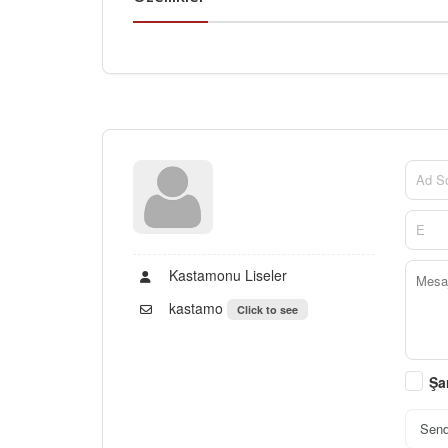
Kastamonu Liseler
kastamo
Click to see
Şa
Sen