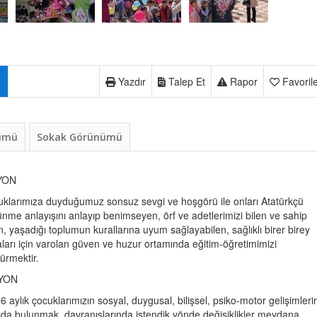
Yazdır
Talep Et
Rapor
Favoril
nümü
Sokak Görünümü
YON
klarımıza duyduğumuz sonsuz sevgi ve hoşgörü ile onları Atatürkçü
nme anlayışını anlayıp benimseyen, örf ve adetlerimizi bilen ve sahip
n, yaşadığı toplumun kurallarına uyum sağlayabilen, sağlıklı birer birey
ları için varolan güven ve huzur ortamında eğitim-öğretimimizi
ürmektir.
YON
6 aylık çocuklarımızın sosyal, duygusal, bilişsel, psiko-motor gelişimleri
ıda bulunmak, davranışlarında istendik yönde değişiklikler meydana