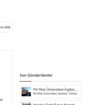
ere ekle
Son Gönderilenler
Piri Reis Üniversitesi İngilizce
Piri Reis Üniversitesi, İstanbul, Türkiye
Hazırlık Bölümü
ne
Hanönü Şehit Faruk Karagöz