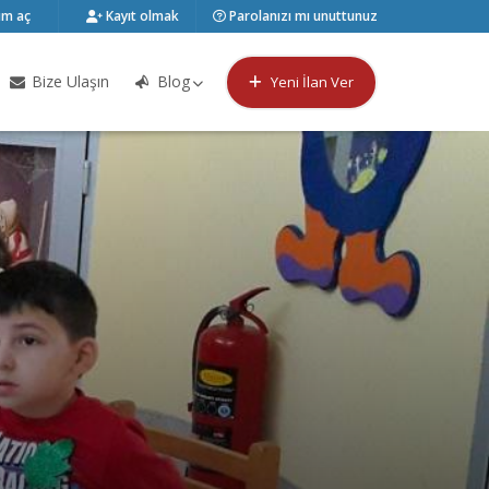
m aç
Kayıt olmak
Parolanızı mı unuttunuz
Bize Ulaşın
Blog
Yeni İlan Ver