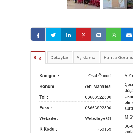
Bilgi
Detaylar
Açıklama
Harita Görü
Kategori :
Okul Öncesi
VİZ
Çocu
Konum :
Yeni Mahallesi
düşü
çıka
Tel :
03663922300
olma
Faks :
03663922300
sürd
MİS
Website :
Websiteye Git
36-6
K.Kodu :
750153
katk