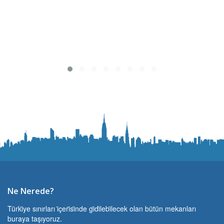
Ne Nerede?
Türki̇ye sınırları i̇çeri̇si̇nde gi̇di̇lebi̇lecek olan bütün mekanları
buraya taşıyoruz.