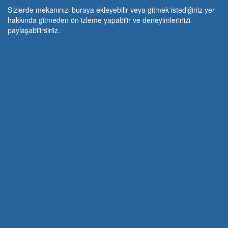
Si̇zlerde mekanınızı buraya ekleyebi̇li̇r veya gi̇tmek i̇stedi̇ği̇ni̇z yer
hakkında gi̇tmeden ön i̇zleme yapabi̇li̇r ve deneyi̇mleri̇ni̇zi̇
paylaşabi̇li̇rsi̇ni̇z.