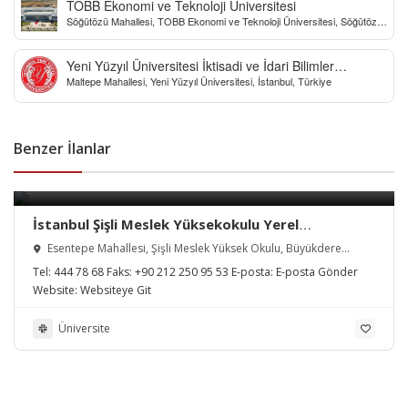
TOBB Ekonomi ve Teknoloji Üniversitesi
Söğütözü Mahallesi, TOBB Ekonomi ve Teknoloji Üniversitesi, Söğütözü
Caddesi, Ankara, Türkiye
Yeni Yüzyıl Üniversitesi İktisadi ve İdari Bilimler
Maltepe Mahallesi, Yeni Yüzyıl Üniversitesi, İstanbul, Türkiye
Fakültesi
Benzer İlanlar
İstanbul Şişli Meslek Yüksekokulu Yerel
Yönetimler Programı
Esentepe Mahallesi, Şişli Meslek Yüksek Okulu, Büyükdere
Caddesi, Şişli/İstanbul, Türkiye
Tel:
444 78 68
Faks:
+90 212 250 95 53
E-posta:
E-posta Gönder
Website:
Websiteye Git
Üniversite