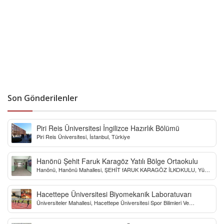
Son Gönderilenler
Piri Reis Üniversitesi İngilizce Hazırlık Bölümü
Piri Reis Üniversitesi, İstanbul, Türkiye
Hanönü Şehit Faruk Karagöz Yatılı Bölge Ortaokulu
Hanönü, Hanönü Mahallesi, ŞEHİT fARUK KARAGÖZ İLKOKULU, Yücel
Sokak, Kastamonu, Türkiye
Hacettepe Üniversitesi Biyomekanik Laboratuvarı
Üniversiteler Mahallesi, Hacettepe Üniversitesi Spor Bilimleri Ve
Teknolojisi Yo, Çankaya/Ankara, Türkiye