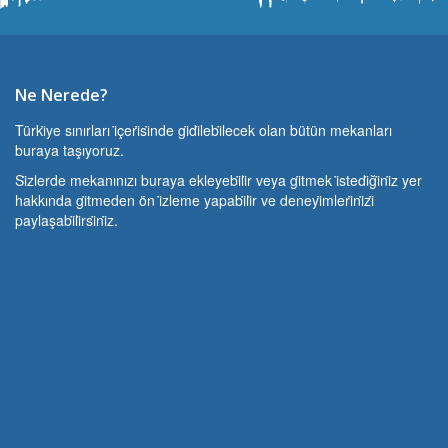
Ne Nerede?
Türki̇ye sınırları i̇çeri̇si̇nde gi̇di̇lebi̇lecek olan bütün mekanları
buraya taşıyoruz.
Si̇zlerde mekanınızı buraya ekleyebi̇li̇r veya gi̇tmek i̇stedi̇ği̇ni̇z yer
hakkında gi̇tmeden ön i̇zleme yapabi̇li̇r ve deneyi̇mleri̇ni̇zi̇
paylaşabi̇li̇rsi̇ni̇z.