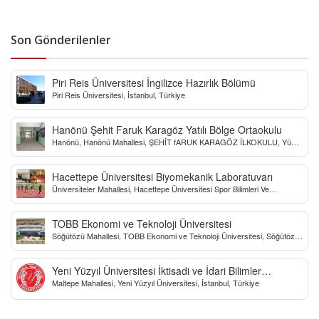
Son Gönderilenler
Piri Reis Üniversitesi İngilizce Hazırlık Bölümü
Piri Reis Üniversitesi, İstanbul, Türkiye
Hanönü Şehit Faruk Karagöz Yatılı Bölge Ortaokulu
Hanönü, Hanönü Mahallesi, ŞEHİT fARUK KARAGÖZ İLKOKULU, Yücel
Sokak, Kastamonu, Türkiye
Hacettepe Üniversitesi Biyomekanik Laboratuvarı
Üniversiteler Mahallesi, Hacettepe Üniversitesi Spor Bilimleri Ve
Teknolojisi Yo, Çankaya/Ankara, Türkiye
TOBB Ekonomi ve Teknoloji Üniversitesi
Söğütözü Mahallesi, TOBB Ekonomi ve Teknoloji Üniversitesi, Söğütözü
Caddesi, Ankara, Türkiye
Yeni Yüzyıl Üniversitesi İktisadi ve İdari Bilimler
Maltepe Mahallesi, Yeni Yüzyıl Üniversitesi, İstanbul, Türkiye
Fakültesi