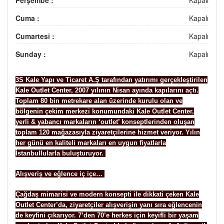
Cuma :
Kapalı
Cumartesi :
Kapalı
Sunday :
Kapalı
3S Kale Yapı ve Ticaret A.Ş tarafından yatırımı gerçekleştirilen
Kale Outlet Center, 2007 yılının Nisan ayında kapılarını açtı.
Toplam 80 bin metrekare alan üzerinde kurulu olan ve
bölgenin çekim merkezi konumundaki Kale Outlet Center,
yerli & yabancı markaların ‘outlet’ konseptlerinden oluşan
toplam 120 mağazasıyla ziyaretçilerine hizmet veriyor. Yılın
her günü en kaliteli markaları en uygun fiyatlarla
İstanbullularla buluşturuyor.
Alışveriş ve eğlence iç içe…
Çağdaş mimarisi ve modern konsepti ile dikkati çeken Kale
Outlet Center’da, ziyaretçiler alışverişin yanı sıra eğlencenin
de keyfini çıkarıyor. 7’den 70’e herkes için keyifli bir yaşam