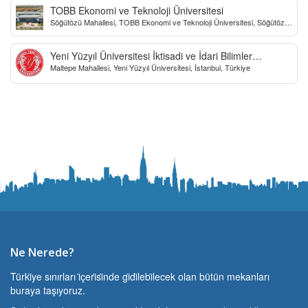
TOBB Ekonomi ve Teknoloji Üniversitesi
Söğütözü Mahallesi, TOBB Ekonomi ve Teknoloji Üniversitesi, Söğütözü
Caddesi, Ankara, Türkiye
Yeni Yüzyıl Üniversitesi İktisadi ve İdari Bilimler
Maltepe Mahallesi, Yeni Yüzyıl Üniversitesi, İstanbul, Türkiye
Fakültesi
Ne Nerede?
Türki̇ye sınırları i̇çeri̇si̇nde gi̇di̇lebi̇lecek olan bütün mekanları
buraya taşıyoruz.