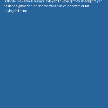
Si̇zlerde mekanınızı buraya ekleyebi̇li̇r veya gi̇tmek i̇stedi̇ği̇ni̇z yer
hakkında gi̇tmeden ön i̇zleme yapabi̇li̇r ve deneyi̇mleri̇ni̇zi̇
paylaşabi̇li̇rsi̇ni̇z.