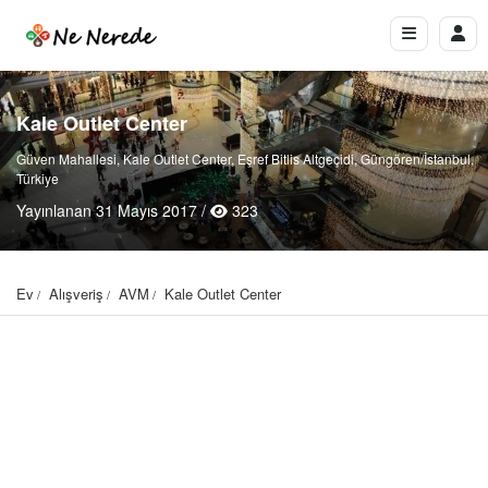
Kale Outlet Center
Güven Mahallesi, Kale Outlet Center, Eşref Bitlis Altgeçidi, Güngören/İstanbul,
Türkiye
Yayınlanan 31 Mayıs 2017 /
323
Ev
Alışveriş
AVM
Kale Outlet Center