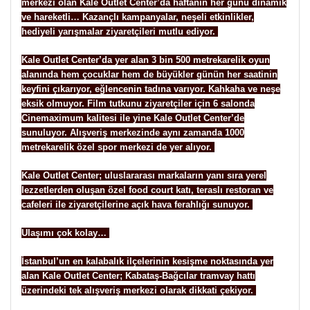
merkezi olan Kale Outlet Center’da haftanın her günü dinamik
ve hareketli… Kazançlı kampanyalar, neşeli etkinlikler,
hediyeli yarışmalar ziyaretçileri mutlu ediyor.
Kale Outlet Center’da yer alan 3 bin 500 metrekarelik oyun
alanında hem çocuklar hem de büyükler günün her saatinin
keyfini çıkarıyor, eğlencenin tadına varıyor. Kahkaha ve neşe
eksik olmuyor. Film tutkunu ziyaretçiler için 6 salonda
Cinemaximum kalitesi ile yine Kale Outlet Center’de
sunuluyor. Alışveriş merkezinde aynı zamanda 1000
metrekarelik özel spor merkezi de yer alıyor.
Kale Outlet Center; uluslararası markaların yanı sıra yerel
lezzetlerden oluşan özel food court katı, teraslı restoran ve
cafeleri ile ziyaretçilerine açık hava ferahlığı sunuyor.
Ulaşımı çok kolay…
İstanbul’un en kalabalık ilçelerinin kesişme noktasında yer
alan Kale Outlet Center; Kabataş-Bağcılar tramvay hattı
üzerindeki tek alışveriş merkezi olarak dikkati çekiyor.