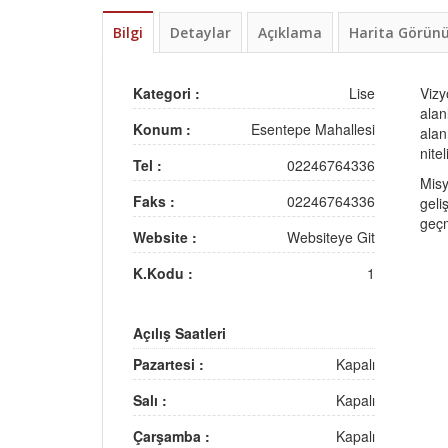
Bilgi
Detaylar
Açıklama
Harita Görü
Kategori :
Lise
Vizy
alan
Konum :
Esentepe Mahallesi
alan
nite
Tel :
02246764336
Misy
Faks :
02246764336
geli
geçm
Website :
Websiteye Git
K.Kodu :
1
Açılış Saatleri
Pazartesi :
Kapalı
Salı :
Kapalı
Çarşamba :
Kapalı