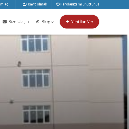
m aç
Kayıt olmak
Parolanızı mı unuttunuz
Bize Ulaşın
Blog
Yeni İlan Ver