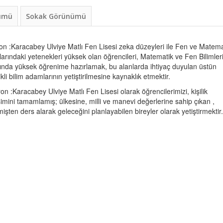
nümü
Sokak Görünümü
on :Karacabey Ulviye Matlı Fen Lisesi zeka düzeyleri ile Fen ve Matema
larındaki yetenekleri yüksek olan öğrencileri, Matematik ve Fen Bilimler
ında yüksek öğrenime hazırlamak, bu alanlarda ihtiyaç duyulan üstün
likli bilim adamlarının yetiştirilmesine kaynaklık etmektir.
on :Karacabey Ulviye Matlı Fen Lisesi olarak öğrencilerimizi, kişilik
şimini tamamlamış; ülkesine, milli ve manevi değerlerine sahip çıkan ,
işten ders alarak geleceğini planlayabilen bireyler olarak yetiştirmektir.