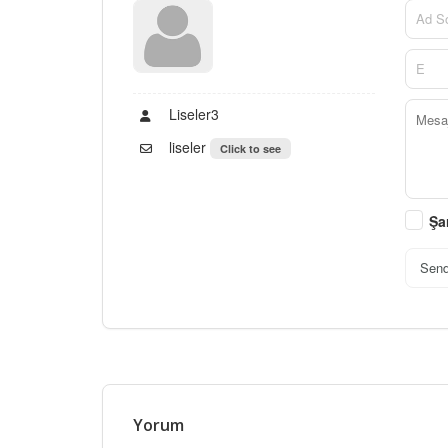
Liseler3
liseler
Click to see
Şa
Sen
Yorum