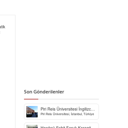
tik
i
Son Gönderilenler
Piri Reis Üniversitesi İngilizce
Piri Reis Üniversitesi, İstanbul, Türkiye
Hazırlık Bölümü
Hanönü Şehit Faruk Karagöz