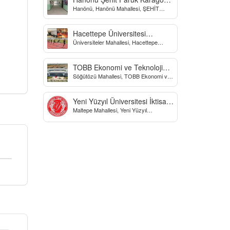
Hanönü, Hanönü Mahallesi, ŞEHİT
Yatılı Bölge Ortaokulu
fARUK KARAGÖZ İLKOKULU, Yücel
Sokak, Kastamonu, Türkiye
Hacettepe Üniversitesi
Üniversiteler Mahallesi, Hacettepe
Biyomekanik Laboratuvarı
Üniversitesi Spor Bilimleri Ve Teknolojisi
Yo, Çankaya/Ankara, Türkiye
TOBB Ekonomi ve Teknoloji
Söğütözü Mahallesi, TOBB Ekonomi ve
Üniversitesi
Teknoloji Üniversitesi, Söğütözü
Caddesi, Ankara, Türkiye
Yeni Yüzyıl Üniversitesi İktisadi
Maltepe Mahallesi, Yeni Yüzyıl
ve İdari Bilimler Fakültesi
Üniversitesi, İstanbul, Türkiye