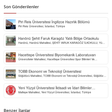
Son Gönderilenler
Piri Reis Üniversitesi İngilizce Hazırlık Bölümü
Piri Reis Üniversitesi, İstanbul, Türkiye
Hanönü Şehit Faruk Karagöz Yatılı Bölge Ortaokulu
Hanönü, Hanönü Mahallesi, ŞEHİT fARUK KARAGÖZ İLKOKULU, Yücel
Sokak, Kastamonu, Türkiye
Hacettepe Üniversitesi Biyomekanik Laboratuvarı
Üniversiteler Mahallesi, Hacettepe Üniversitesi Spor Bilimleri Ve
Teknolojisi Yo, Çankaya/Ankara, Türkiye
TOBB Ekonomi ve Teknoloji Üniversitesi
Söğütözü Mahallesi, TOBB Ekonomi ve Teknoloji Üniversitesi, Söğütözü
Caddesi, Ankara, Türkiye
Yeni Yüzyıl Üniversitesi İktisadi ve İdari Bilimler
Maltepe Mahallesi, Yeni Yüzyıl Üniversitesi, İstanbul, Türkiye
Fakültesi
Benzer İlanlar