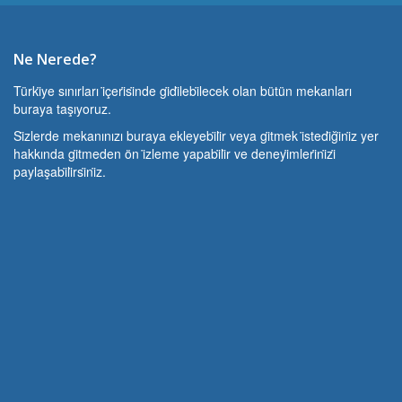
Ne Nerede?
Türki̇ye sınırları i̇çeri̇si̇nde gi̇di̇lebi̇lecek olan bütün mekanları
buraya taşıyoruz.
Si̇zlerde mekanınızı buraya ekleyebi̇li̇r veya gi̇tmek i̇stedi̇ği̇ni̇z yer
hakkında gi̇tmeden ön i̇zleme yapabi̇li̇r ve deneyi̇mleri̇ni̇zi̇
paylaşabi̇li̇rsi̇ni̇z.