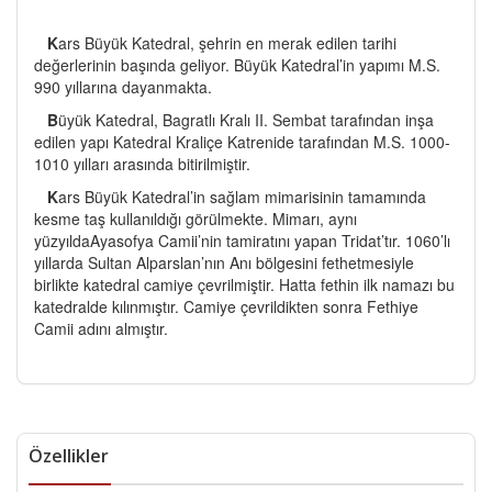
K
ars Büyük Katedral, şehrin en merak edilen tarihi
değerlerinin başında geliyor. Büyük Katedral’in yapımı M.S.
990 yıllarına dayanmakta.
B
üyük Katedral, Bagratlı Kralı II. Sembat tarafından inşa
edilen yapı Katedral Kraliçe Katrenide tarafından M.S. 1000-
1010 yılları arasında bitirilmiştir.
K
ars Büyük Katedral’in sağlam mimarisinin tamamında
kesme taş kullanıldığı görülmekte. Mimarı, aynı
yüzyıldaAyasofya Camii’nin tamiratını yapan Tridat’tır. 1060’lı
yıllarda Sultan Alparslan’nın Anı bölgesini fethetmesiyle
birlikte katedral camiye çevrilmiştir. Hatta fethin ilk namazı bu
katedralde kılınmıştır. Camiye çevrildikten sonra Fethiye
Camii adını almıştır.
Özellikler