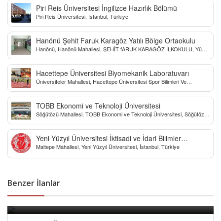
Piri Reis Üniversitesi İngilizce Hazırlık Bölümü
Piri Reis Üniversitesi, İstanbul, Türkiye
Hanönü Şehit Faruk Karagöz Yatılı Bölge Ortaokulu
Hanönü, Hanönü Mahallesi, ŞEHİT fARUK KARAGÖZ İLKOKULU, Yücel
Sokak, Kastamonu, Türkiye
Hacettepe Üniversitesi Biyomekanik Laboratuvarı
Üniversiteler Mahallesi, Hacettepe Üniversitesi Spor Bilimleri Ve
Teknolojisi Yo, Çankaya/Ankara, Türkiye
TOBB Ekonomi ve Teknoloji Üniversitesi
Söğütözü Mahallesi, TOBB Ekonomi ve Teknoloji Üniversitesi, Söğütözü
Caddesi, Ankara, Türkiye
Yeni Yüzyıl Üniversitesi İktisadi ve İdari Bilimler
Maltepe Mahallesi, Yeni Yüzyıl Üniversitesi, İstanbul, Türkiye
Fakültesi
Benzer İlanlar