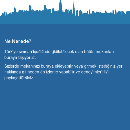
Ne Nerede?
Türki̇ye sınırları i̇çeri̇si̇nde gi̇di̇lebi̇lecek olan bütün mekanları
buraya taşıyoruz.
Si̇zlerde mekanınızı buraya ekleyebi̇li̇r veya gi̇tmek i̇stedi̇ği̇ni̇z yer
hakkında gi̇tmeden ön i̇zleme yapabi̇li̇r ve deneyi̇mleri̇ni̇zi̇
paylaşabi̇li̇rsi̇ni̇z.