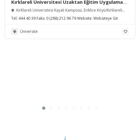
Kırklareli Üniversitesi Uzaktan Eğitim Uygulama
ve Araştırma Merkezi
Kırklareli Üniversitesi Kayalı Kampüsü, Eriklice Köyü/Kırklareli
Merkez/Kırklareli, Türkiye
Tel:
444 40 39
Faks:
0 (288) 212 96 79
Website:
Websiteye Git
Üniversite