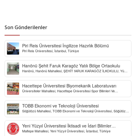
Son Gönderilenler
Piri Reis Üniversitesi İngilizce Hazırlık Bölümü
Piri Reis Üniversitesi, İstanbul, Türkiye
Hanönü Şehit Faruk Karagöz Yatılı Bölge Ortaokulu
Hanönü, Hanönü Mahallesi, ŞEHİT fARUK KARAGÖZ İLKOKULU, Yücel
Sokak, Kastamonu, Türkiye
Hacettepe Üniversitesi Biyomekanik Laboratuvarı
Üniversiteler Mahallesi, Hacettepe Üniversitesi Spor Bilimleri Ve
Teknolojisi Yo, Çankaya/Ankara, Türkiye
TOBB Ekonomi ve Teknoloji Üniversitesi
Söğütözü Mahallesi, TOBB Ekonomi ve Teknoloji Üniversitesi, Söğütözü
Caddesi, Ankara, Türkiye
Yeni Yüzyıl Üniversitesi İktisadi ve İdari Bilimler
Maltepe Mahallesi, Yeni Yüzyıl Üniversitesi, İstanbul, Türkiye
Fakültesi