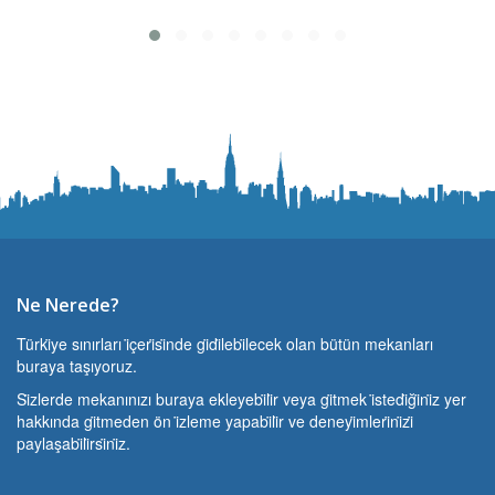
Ne Nerede?
Türki̇ye sınırları i̇çeri̇si̇nde gi̇di̇lebi̇lecek olan bütün mekanları
buraya taşıyoruz.
Si̇zlerde mekanınızı buraya ekleyebi̇li̇r veya gi̇tmek i̇stedi̇ği̇ni̇z yer
hakkında gi̇tmeden ön i̇zleme yapabi̇li̇r ve deneyi̇mleri̇ni̇zi̇
paylaşabi̇li̇rsi̇ni̇z.