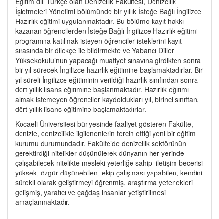
Eğitim dili Türkçe olan Denizcilik Fakültesi, Denizcilik
İşletmeleri Yönetimi bölümünde bir yıllık İsteğe Bağlı İngilizce
Hazırlık eğitimi uygulanmaktadır. Bu bölüme kayıt hakkı
kazanan öğrencilerden İsteğe Bağlı İngilizce Hazırlık eğitimi
programına katılmak isteyen öğrenciler isteklerini kayıt
sırasında bir dilekçe ile bildirmekte ve Yabancı Diller
Yüksekokulu’nun yapacağı muafiyet sınavına girdikten sonra
bir yıl sürecek İngilizce hazırlık eğitimine başlamaktadırlar. Bir
yıl süreli İngilizce eğitiminin verildiği hazırlık sınıfından sonra
dört yıllık lisans eğitimine başlanmaktadır. Hazırlık eğitimi
almak istemeyen öğrenciler kaydoldukları yıl, birinci sınıftan,
dört yıllık lisans eğitimine başlamaktadırlar.
Kocaeli Üniversitesi bünyesinde faaliyet gösteren Fakülte,
denizle, denizcilikle ilgilenenlerin tercih ettiği yeni bir eğitim
kurumu durumundadır. Fakülte’de denizcilik sektörünün
gerektirdiği nitelikler düşünülerek dünyanın her yerinde
çalışabilecek nitelikte mesleki yeterliğe sahip, iletişim becerisi
yüksek, özgür düşünebilen, ekip çalışması yapabilen, kendini
sürekli olarak geliştirmeyi öğrenmiş, araştırma yetenekleri
gelişmiş, yaratıcı ve çağdaş insanlar yetiştirilmesi
amaçlanmaktadır.