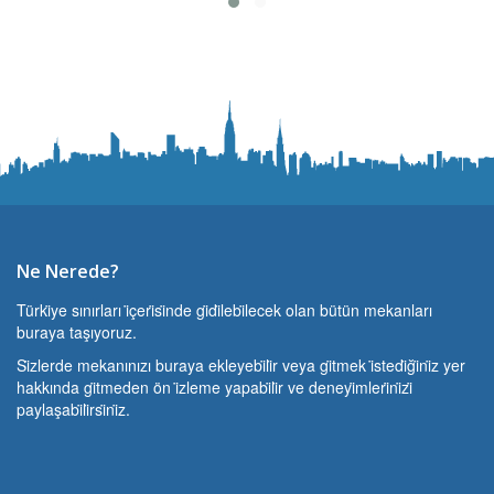
Ne Nerede?
Türki̇ye sınırları i̇çeri̇si̇nde gi̇di̇lebi̇lecek olan bütün mekanları
buraya taşıyoruz.
Si̇zlerde mekanınızı buraya ekleyebi̇li̇r veya gi̇tmek i̇stedi̇ği̇ni̇z yer
hakkında gi̇tmeden ön i̇zleme yapabi̇li̇r ve deneyi̇mleri̇ni̇zi̇
paylaşabi̇li̇rsi̇ni̇z.