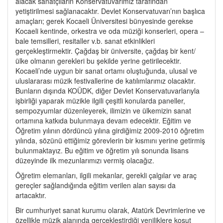
alacak sanatçıların Konservatuvarımız tarafından
yetiştirilmesi sağlanacaktır. Devlet Konservatuvarı’nın başlıca
amaçları; gerek Kocaeli Üniversitesi bünyesinde gerekse
Kocaeli kentinde, orkestra ve oda müziği konserleri, opera –
bale temsilleri, resitaller v.b. sanat etkinlikleri
gerçekleştirmektir. Çağdaş bir üniversite, çağdaş bir kent/
ülke olmanın gerekleri bu şekilde yerine getirilecektir.
Kocaeli’nde uygun bir sanat ortamı oluştuğunda, ulusal ve
uluslararası müzik festivallerine de katılımlarımız olacaktır.
Bunların dışında KOÜDK, diğer Devlet Konservatuvarlarıyla
işbirliği yaparak müzikle ilgili çeşitli konularda paneller,
sempozyumlar düzenleyerek, ilimizin ve ülkemizin sanat
ortamına katkıda bulunmaya devam edecektir. Eğitim ve
Öğretim yılının dördüncü yılına girdiğimiz 2009-2010 öğretim
yılında, sözünü ettiğimiz görevlerin bir kısmını yerine getirmiş
bulunmaktayız. Bu eğitim ve öğretim yılı sonunda lisans
düzeyinde ilk mezunlarımızı vermiş olacağız.
Öğretim elemanları, ilgili mekanlar, gerekli çalgılar ve araç
gereçler sağlandığında eğitim verilen alan sayısı da
artacaktır.
Bir cumhuriyet sanat kurumu olarak, Atatürk Devrimlerine ve
özellikle müzik alanında gerçekleştirdiği yeniliklere koşut