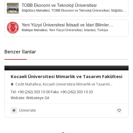
TOBB Ekonomi ve Teknoloji Üniversitesi
Söğütözü Mahallesi, TOBB Ekonomi ve Teknoloji Üniversitesi, Söğütözü
Caddesi, Ankara, Türkiye
Yeni Yüzyıl Üniversitesi İktisadi ve İdari Bilimler
Maltepe Mahallesi, Yeni Yüzyıl Üniversitesi, İstanbul, Türkiye
Fakültesi
Benzer İlanlar
Kocaeli Üniversitesi Mimarlık ve Tasarım Fakültesi
Cedit Mahallesi, Kocaeli Üniversitesi Mimarlik ve Tasarim
Fakültesi, Muzaffer Fidan Sokak, Kocaeli, Türkiye
Tel:
+90 (262) 303 10 00
Faks:
+90 (262) 303 10 33
Website:
Websiteye Git
Üniversite