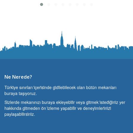
Ne Nerede?
Türki̇ye sınırları i̇çeri̇si̇nde gi̇di̇lebi̇lecek olan bütün mekanları
buraya taşıyoruz.
Si̇zlerde mekanınızı buraya ekleyebi̇li̇r veya gi̇tmek i̇stedi̇ği̇ni̇z yer
hakkında gi̇tmeden ön i̇zleme yapabi̇li̇r ve deneyi̇mleri̇ni̇zi̇
paylaşabi̇li̇rsi̇ni̇z.