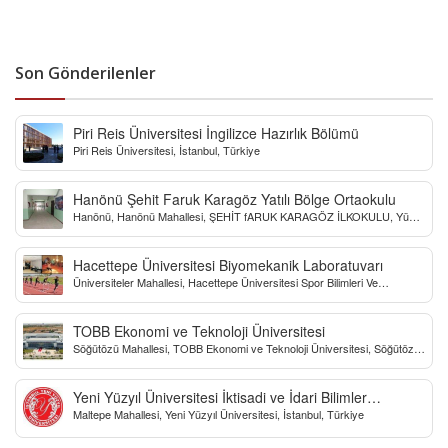
Son Gönderilenler
Piri Reis Üniversitesi İngilizce Hazırlık Bölümü
Piri Reis Üniversitesi, İstanbul, Türkiye
Hanönü Şehit Faruk Karagöz Yatılı Bölge Ortaokulu
Hanönü, Hanönü Mahallesi, ŞEHİT fARUK KARAGÖZ İLKOKULU, Yücel
Sokak, Kastamonu, Türkiye
Hacettepe Üniversitesi Biyomekanik Laboratuvarı
Üniversiteler Mahallesi, Hacettepe Üniversitesi Spor Bilimleri Ve
Teknolojisi Yo, Çankaya/Ankara, Türkiye
TOBB Ekonomi ve Teknoloji Üniversitesi
Söğütözü Mahallesi, TOBB Ekonomi ve Teknoloji Üniversitesi, Söğütözü
Caddesi, Ankara, Türkiye
Yeni Yüzyıl Üniversitesi İktisadi ve İdari Bilimler
Maltepe Mahallesi, Yeni Yüzyıl Üniversitesi, İstanbul, Türkiye
Fakültesi