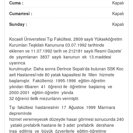
Cuma :
Kapalı
Cumartesi :
Kapalı
Sunday :
Kapalı
Kocaeli Üniversitesi Tıp Fakültesi, 2809 sayılı Yükseköğretim
Kurumları Teşkilatı Kanununa 03.07.1992 tarihinde
eklenen ve 11.07.1992 tarih ve 212181 sayılı Resmi Gazete’
de yayımlanan 3837 sayılı kanunun ek 13.maddesi
uyarınca
kurulmuştur. Daha sonra Derince Sopalı’da bulunan SSK Koc
aeli Hastanesi’nde 80 yatak kapasitesi ile fiilen hizmete
başlamıştır. Fakültemiz 1995‐1996 eğitim‐öğretim
yılından itibaren 41 öğrenci ile öğretime başlamış ve
2000‐2001 eğitim‐öğretim yılında
32 öğrenci ileilk mezunlarını vermiştir.
Tıp fakültesi hastanesinin 17 Ağustos 1999 Marmara
depreminde
hizmet veremeyecek düzeyde hasar görmesi sonucunda 240
yataklı prefabrik hastane ile 3 adet prefabrik dershane
inşa edilmiş ve büyük özverilerle eğitim‐öğretime