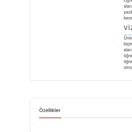
Öğre
alan
yazı
bece
V
Üniv
biçi
alan
öğre
öğre
olma
Özellikler