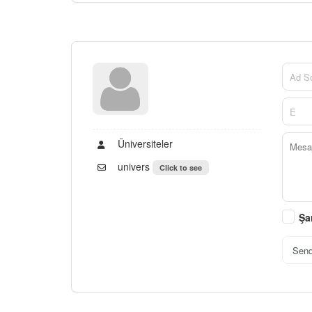
Üniversiteler
univers
Click to see
Şa
Sen