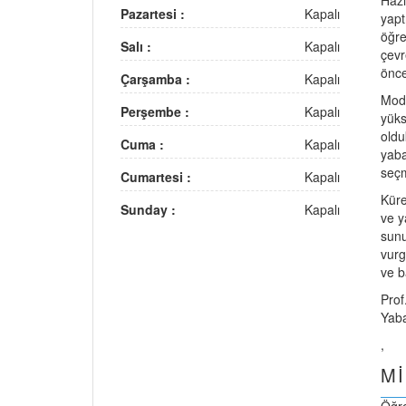
Hazı
Pazartesi :
Kapalı
yapt
öğre
Salı :
Kapalı
çevr
önce
Çarşamba :
Kapalı
Mode
Perşembe :
Kapalı
yüks
oldu
Cuma :
Kapalı
yaba
seçm
Cumartesi :
Kapalı
Küre
Sunday :
Kapalı
ve y
sunu
vurg
ve b
Prof
Yaba
,
M