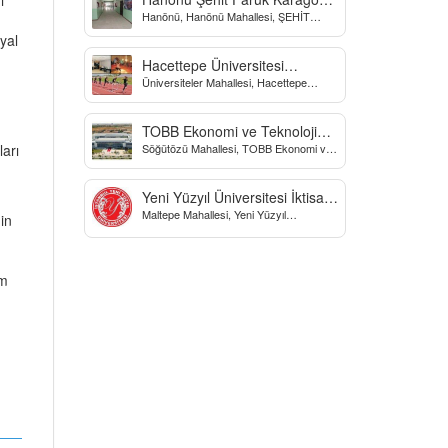
ı
Hanönü, Hanönü Mahallesi, ŞEHİT
Yatılı Bölge Ortaokulu
fARUK KARAGÖZ İLKOKULU, Yücel
yal
Sokak, Kastamonu, Türkiye
Hacettepe Üniversitesi
Üniversiteler Mahallesi, Hacettepe
Biyomekanik Laboratuvarı
Üniversitesi Spor Bilimleri Ve Teknolojisi
Yo, Çankaya/Ankara, Türkiye
TOBB Ekonomi ve Teknoloji
Söğütözü Mahallesi, TOBB Ekonomi ve
arı
Üniversitesi
Teknoloji Üniversitesi, Söğütözü
Caddesi, Ankara, Türkiye
Yeni Yüzyıl Üniversitesi İktisadi
Maltepe Mahallesi, Yeni Yüzyıl
ve İdari Bilimler Fakültesi
in
Üniversitesi, İstanbul, Türkiye
ım