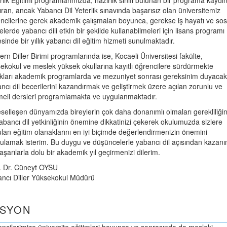
rlık Eğitimi programlarımızda, hazırlık sınıfı bulunan bir programa kaydın
ıran, ancak Yabancı Dil Yeterlik sınavında başarısız olan üniversitemiz
ncilerine gerek akademik çalışmaları boyunca, gerekse iş hayatı ve sos
elerde yabancı dili etkin bir şekilde kullanabilmeleri için lisans programı
sinde bir yıllık yabancı dil eğitim hizmeti sunulmaktadır.
rn Diller Birimi programlarında ise, Kocaeli Üniversitesi fakülte,
ekokul ve meslek yüksek okullarına kayıtlı öğrencilere sürdürmekte
kları akademik programlarda ve mezuniyet sonrası gereksinim duyacakl
ncı dil becerilerini kazandırmak ve geliştirmek üzere açılan zorunlu ve
eli dersleri programlamakta ve uygulanmaktadır.
selleşen dünyamızda bireylerin çok daha donanımlı olmaları gerekliliğin
abancı dil yetkinliğinin önemine dikkatinizi çekerek okulumuzda sizlere
lan eğitim olanaklarını en iyi biçimde değerlendirmenizin önemini
ulamak isterim. Bu duygu ve düşüncelerle yabancı dil açısından kazan
aşarılarla dolu bir akademik yıl geçirmenizi dilerim.
. Dr. Cüneyt OYSU
ncı Diller Yüksekokul Müdürü
İSYON