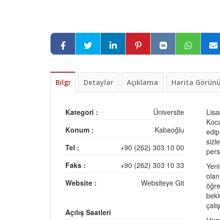
Bilgi
Detaylar
Açıklama
Harita Görü
Kategori :
Üniversite
Lisa
Koca
Konum :
Kabaoğlu
edip
sizl
Tel :
+90 (262) 303 10 00
pers
Faks :
+90 (262) 303 10 33
Yeni
olan
Website :
Websiteye Git
öğre
bekl
çalı
Açılış Saatleri