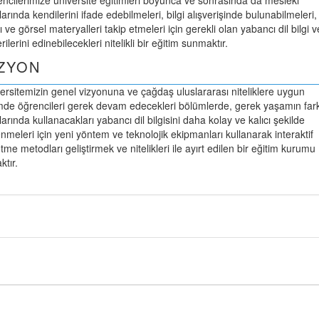
ncilerimize üniversite eğitimleri boyunca ve sonrasında da mesleki
larında kendilerini ifade edebilmeleri, bilgi alışverişinde bulunabilmeleri,
lı ve görsel materyalleri takip etmeleri için gerekli olan yabancı dil bilgi v
rilerini edinebilecekleri nitelikli bir eğitim sunmaktır.
İZYON
ersitemizin genel vizyonuna ve çağdaş uluslararası niteliklere uygun
mde öğrencileri gerek devam edecekleri bölümlerde, gerek yaşamın fark
larında kullanacakları yabancı dil bilgisini daha kolay ve kalıcı şekilde
nmeleri için yeni yöntem ve teknolojik ekipmanları kullanarak interaktif
tme metodları geliştirmek ve nitelikleri ile ayırt edilen bir eğitim kurumu
ktır.