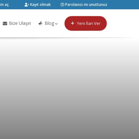
m aç
Kayıt olmak
Parolanızı mı unuttunuz
Bize Ulaşın
Blog
Yeni İlan Ver