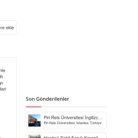
ere ekle
hle
ih
yı
dari
Son Gönderilenler
Piri Reis Üniversitesi İngilizce
Piri Reis Üniversitesi, İstanbul, Türkiye
Hazırlık Bölümü
Hanönü Şehit Faruk Karagöz