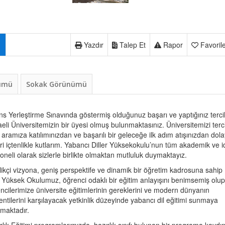
Yazdır
Talep Et
Rapor
Favoril
nümü
Sokak Görünümü
ns Yerleştirme Sınavında göstermiş olduğunuz başarı ve yaptığınız terci
eli Üniversitemizin bir üyesi olmuş bulunmaktasınız. Üniversitemizi terc
 aramıza katılımınızdan ve başarılı bir geleceğe ilk adım atışınızdan dola
eri içtenlikle kutlarım. Yabancı Diller Yüksekokulu’nun tüm akademik ve i
oneli olarak sizlerle birlikte olmaktan mutluluk duymaktayız.
likçi vizyona, geniş perspektife ve dinamik bir öğretim kadrosuna sahip
 Yüksek Okulumuz, öğrenci odaklı bir eğitim anlayışını benimsemiş olup
ncilerimize üniversite eğitimlerinin gereklerini ve modern dünyanın
entilerini karşılayacak yetkinlik düzeyinde yabancı dil eğitimi sunmaya
şmaktadır.