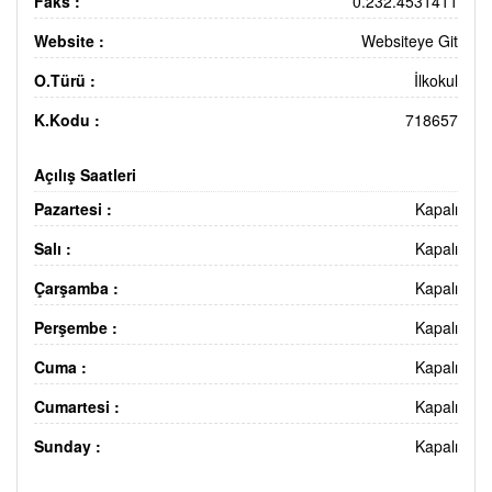
Faks :
0.232.4531411
Website :
Websiteye Git
O.Türü :
İlkokul
K.Kodu :
718657
Açılış Saatleri
Pazartesi :
Kapalı
Salı :
Kapalı
Çarşamba :
Kapalı
Perşembe :
Kapalı
Cuma :
Kapalı
Cumartesi :
Kapalı
Sunday :
Kapalı